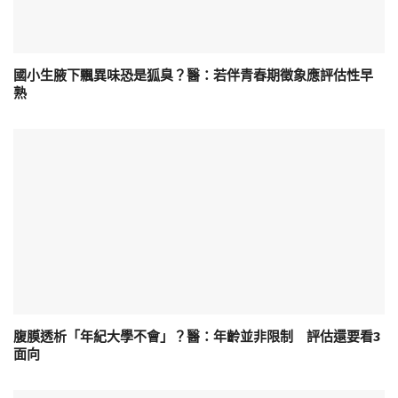
國小生腋下飄異味恐是狐臭？醫：若伴青春期徵象應評估性早
熟
腹膜透析「年紀大學不會」？醫：年齡並非限制 評估還要看3
面向