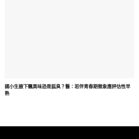
國小生腋下飄異味恐是狐臭？醫：若伴青春期徵象應評估性早
熟