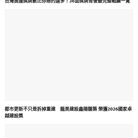
台灣奧運獎牌數比你想的還多！36面獎牌背後最完整戰績一覽
都市更新不只是拆掉重建 龍昊建設鑫陽馥築 榮獲2026國家卓
越建設獎