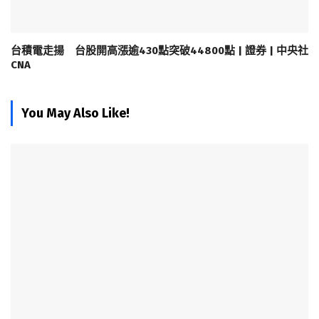
台積電走揚 台股開高漲逾430點突破44800點 | 證券 | 中央社
CNA
You May Also Like!