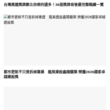
台灣奧運獎牌數比你想的還多！36面獎牌背後最完整戰績一覽
都市更新不只是拆掉重建 龍昊建設鑫陽馥築 榮獲2026國家卓
越建設獎