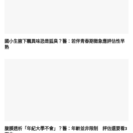
國小生腋下飄異味恐是狐臭？醫：若伴青春期徵象應評估性早
熟
腹膜透析「年紀大學不會」？醫：年齡並非限制 評估還要看3