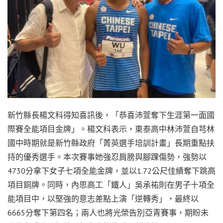
新竹縣長楊文科得知喜訊後，「恭喜沛萱奪下生涯第一面國
際賽全能項目金牌」。楊文科表示，東泰高中林沛萱自芎林
國中時期就是新竹縣政府「菁英選手培訓計畫」長期重點扶
持的優秀選手。本次賽事她強忍肩膀與腳踝傷勢，強勢以
4730分拿下女子七項全能金牌，並以1.72公尺佳績奪下跳高
項目銅牌。同時，內思高工「鐵人」吳承祐則在男子十項全
能項目中，以堅強的意志差點上演「逆轉秀」，最終以
6665分奪下第四名；兩人也將光榮告別亞青賽事，期盼未