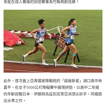
來能在成人層級的田徑賽事為竹縣再創佳績！
此外，首次披上亞青國家隊戰袍的「超級新星」湖口高中林
嘉芊，在女子3000公尺障礙賽中展現拼勁，以高中二年級
的年齡迎戰日本、伊朗與烏茲別克等亞洲頂尖好手，同樣跑
出水準之作。