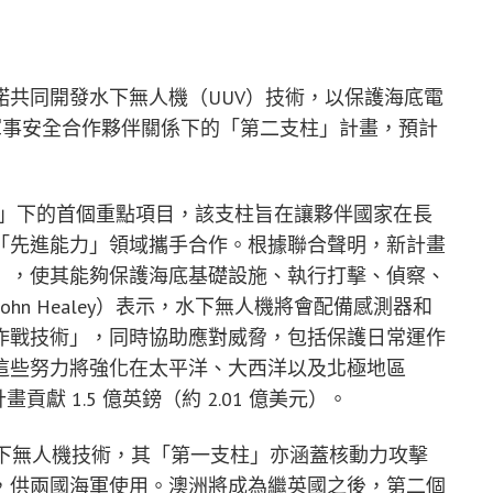
共同開發水下無人機（UUV）技術，以保護海底電
 軍事安全合作夥伴關係下的「第二支柱」計畫，預計
支柱」下的首個重點項目，該支柱旨在讓夥伴國家在長
「先進能力」領域攜手合作。根據聯合聲明，新計畫
」，使其能夠保護海底基礎設施、執行打擊、偵察、
hn Healey）表示，水下無人機將會配備感測器和
作戰技術」，同時協助應對威脅，包括保護日常運作
這些努力將強化在太平洋、大西洋以及北極地區
畫貢獻 1.5 億英鎊（約 2.01 億美元）。
開發水下無人機技術，其「第一支柱」亦涵蓋核動力攻擊
，供兩國海軍使用。澳洲將成為繼英國之後，第二個