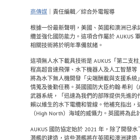
商傳媒
｜責任編輯／綜合外電報導
根據一份最新聲明，美國、英國和澳洲已承諾
纜並強化國防能力。這項合作屬於 AUKUS
相關技術將於明年準備就緒。
這項無人水下載具技術是 AUKUS「第二
程高超音速飛彈、水下機器人及人工智慧等
將為水下無人機開發「尖端酬載與支援系統
情蒐及後勤任務。英國國防大臣約翰·希利（Jo
武器系統，「迅速為我們的部隊提供先進的
賴以維生的水下電纜和管線。他補充指出，
（High North）海域的威懾力。英國將為此計
AUKUS 國防協定始於 2021 年，除了
潛艦的建造，這些潛艦將在英國和澳洲建造