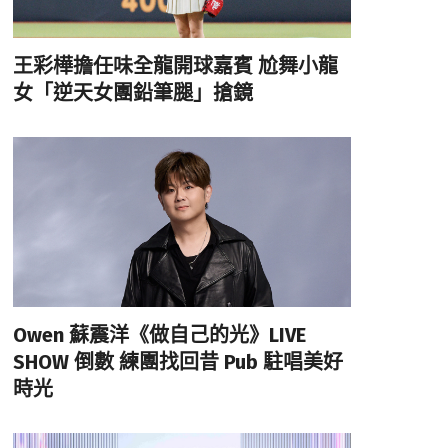
王彩樺擔任味全龍開球嘉賓 尬舞小龍
女「逆天女團鉛筆腿」搶鏡
Owen 蘇震洋《做自己的光》LIVE
SHOW 倒數 練團找回昔 Pub 駐唱美好
時光