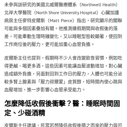
未參與該研究的美國北威爾醫療體系（Northwell Health）
北岸大學醫院（North Shore University Hospital）心臟加護
病房主任麥特皮爾斯（Matt Pierce）指出，研究顯示的關聯
可能與多個因素疊加有關。他推測連假期間與收假後的落
差，可能牽動生理時鐘變化，又以睡眠型態較顯著，使回到
工作崗位後的壓力，更可能加重心血管負擔。
皮爾斯主任也提到，假期時不少人會改變飲食習慣，例如吃
得更鹹、喝更多酒，這些因素可能讓血壓波動增加，對心臟
造成額外負擔，另面對回到工作日的壓力，人體也可能分泌
較多腎上腺素與「壓力荷爾蒙」皮質醇，短時間內使心跳與
血壓增加，進一步影響心血管承受能力。
怎麼降低收假後衝擊？醫：睡眠時間固
定、少碰酒精
皮爾斯主任建議，民眾若想降低收假後隨之而來的壓力與可