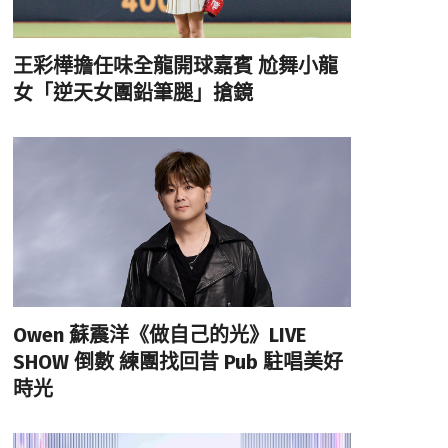
王彩樺擔任味全龍開球嘉賓 尬舞小龍
女「逆天女團鉛筆腿」搶鏡
Owen 蘇震洋《做自己的光》LIVE
SHOW 倒數 練團找回昔 Pub 駐唱美好
時光