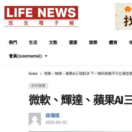
熱門
生活
文教
健康
娛樂
體育
會員({username})
Home
微軟、輝達、蘋果AI三強對決 下一場科技戰不只比模型
合作媒體
微軟、輝達、蘋果AI
商傳媒
2026-06-02