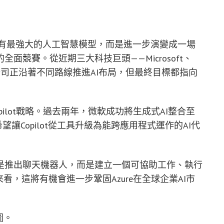
擁有最強大的人工智慧模型，而是進一步演變成一場
面競賽。從近期三大科技巨頭——Microsoft、
三家公司正沿著不同路線推進AI布局，但最終目標都指向
pilot戰略。過去兩年，微軟成功將生成式AI整合至
今則希望讓Copilot從工具升級為能跨應用程式運作的AI代
是推出聊天機器人，而是建立一個可協助工作、執行
看，這將有機會進一步鞏固Azure在全球企業AI市
圖。