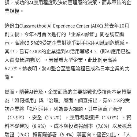
調，成功的AI應用程度取決於管理層的決策，而非單純的企
業規模。
這份由Classmethod AI Experience Center (AIXC) 於去年10月
創立後，今年4月首次進行的「企業AI診斷」問卷調查顯
示，高達83.3%的受訪企業對競爭對手採用AI感到危機感。
其中，已有47.8%的企業達到AI活用等級4-5（即AI應用已進
入實際營運階段），若僅看大型企業，此比例更高達
62.7%。這表明，將AI整合至營運流程已成為日本企業的共
識。
然而，隨著AI普及，企業面臨的主要挑戰也從技術本身轉變
為「如何運用」與「治理」層面。調查指出，有62.1%的受
訪企業將「如何活用」列為最大課題，其中涵蓋了治理
（13.9%）、安全（13.2%）、應用場景選擇（13.0%）、資
料基礎建設（8.9%）、成本與投資報酬率（7.6%）以及概念
驗證（PoC）轉實際部署（5.4%）等面向。儘管如此，「人