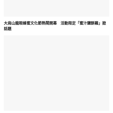
大崗山龍眼蜂蜜文化節熱鬧開幕 活動限定「蜜汁鹽酥雞」掀
話題