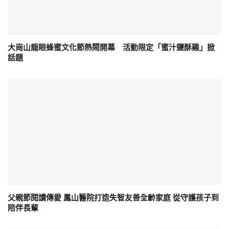
大崗山龍眼蜂蜜文化節熱鬧開幕 活動限定「蜜汁鹽酥雞」掀
話題
父親節閱讀傳愛 鳳山醫院打造失智友善全齡家庭 從守護孩子到
陪伴長輩