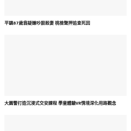
平鎮87歲翁疑嫌吵狠殺妻 桃檢聲押追查死因
大園警打造沉浸式交安課程 學童體驗VR情境深化用路觀念