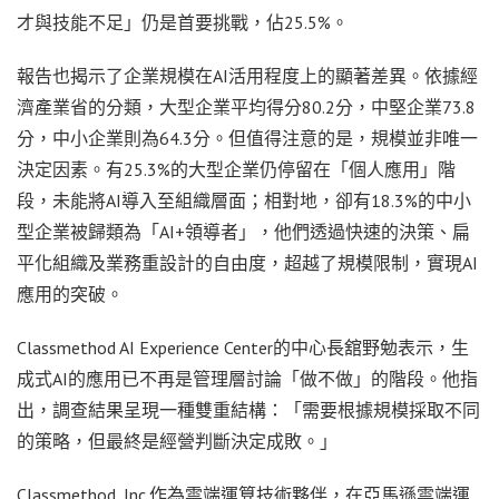
才與技能不足」仍是首要挑戰，佔25.5%。
報告也揭示了企業規模在AI活用程度上的顯著差異。依據經
濟產業省的分類，大型企業平均得分80.2分，中堅企業73.8
分，中小企業則為64.3分。但值得注意的是，規模並非唯一
決定因素。有25.3%的大型企業仍停留在「個人應用」階
段，未能將AI導入至組織層面；相對地，卻有18.3%的中小
型企業被歸類為「AI+領導者」，他們透過快速的決策、扁
平化組織及業務重設計的自由度，超越了規模限制，實現AI
應用的突破。
Classmethod AI Experience Center的中心長舘野勉表示，生
成式AI的應用已不再是管理層討論「做不做」的階段。他指
出，調查結果呈現一種雙重結構：「需要根據規模採取不同
的策略，但最終是經營判斷決定成敗。」
Classmethod, Inc.作為雲端運算技術夥伴，在亞馬遜雲端運