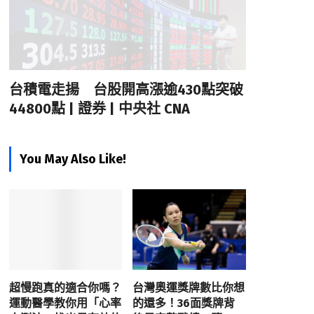
台積電走揚 台股開高漲逾430點突破
44800點 | 證券 | 中央社 CNA
You May Also Like!
超慢跑真的適合你嗎？
台灣奧運獎牌數比你想
運動醫學教你用「心率
的還多！36面獎牌背