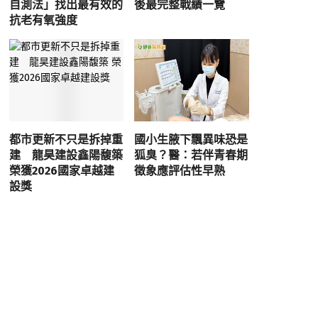
自測法」找出最有效的
後最完整戰績一覽
抗老有氧強度
都市更新不只是拆掉重
國小生腋下飄異味恐是
建 龍昊建設鑫陽馥築
狐臭？醫：若伴青春期
榮獲2026國家卓越建
徵象應評估性早熟
設獎