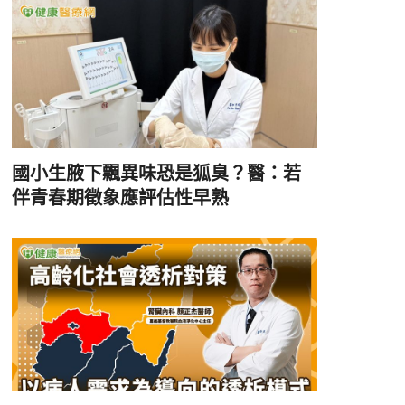
國小生腋下飄異味恐是狐臭？醫：若
伴青春期徵象應評估性早熟