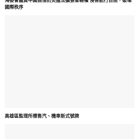
海委會譴責中國假借防災違法擴張管轄權 侵害航行自由，破壞
國際秩序
高雄區監理所標售汽、機車新式號牌