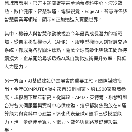
慧城市應用。官方主題關鍵字甚至涵蓋資料中心、液冷散
熱、數位健康、智慧製造、電腦視覺、Edge AI、智慧零售與
智慧農業等領域，顯示AI正加速進入實體世界。
其中，機器人與智慧移動被視為今年最具成長潛力的新戰
場。從自主移動機器人（AMR）、服務型機器人到智慧交通
系統，都成為各界關注焦點。隨著全球高齡化與缺工問題持
續擴大，企業開始尋求透過AI與自動化技術提升效率，降低
人力壓力。
另一方面，AI基礎建設仍是展會的重要主軸。國際媒體指
出，今年COMPUTEX吸引來自33個國家、約1,500家廠商參
展，規模創下歷年新高。從輝達、AMD、英特爾、聯發科到
台灣各大伺服器與資料中心供應鏈，幾乎都將焦點放在AI運
算能力與資料中心建設。這也代表全球AI競爭已從模型能
力，進一步延伸至算力、電力、散熱與網路基礎建設競
爭。