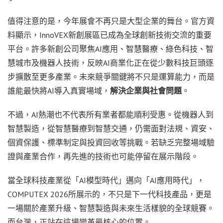
值得注意的是，今年展會不再只是大型企業的舞台。官方資
料顯示，InnoVEX新創展區已成為全球創新技術交流的重要
平台。許多新創公司聚焦AI應用、智慧醫療、綠色科技、智
慧城市及機器人技術，反映AI商業化正在從少數科技巨頭逐
步擴散至更多產業。未來競爭關鍵將不只是運算能力，而是
誰能最快將AI導入真實場域，
解決企業與社會問題
。
不過，AI熱潮也不代表所有業者都能順利受惠。從機器人到
智慧製造，從智慧醫療到智慧交通，仍需面對法規、資安、
個資保護、標準制定與投資回收等挑戰。若缺乏完整場域驗
證與產業合作，再先進的技術也可能停留在展示階段。
當全球科技產業從「AI模型時代」邁向「AI應用時代」，
COMPUTEX 2026所展示的，不只是下一代科技產品，更是
一場關於產業升級、智慧製造與未來生活樣貌的全球競賽。
而台灣，正站在這場變革最核心的位置。