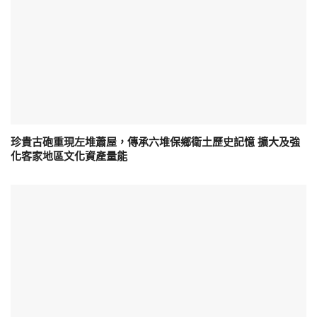
珍貴古砲重現左堆蕭屋，傳承六堆保鄉衛土歷史記憶 擴大及強
化客家地區文化資產量能