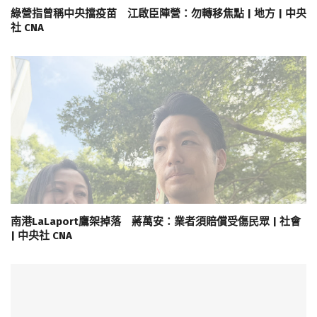
綠營指曾稱中央擋疫苗 江啟臣陣營：勿轉移焦點 | 地方 | 中央
社 CNA
南港LaLaport鷹架掉落 蔣萬安：業者須賠償受傷民眾 | 社會
| 中央社 CNA