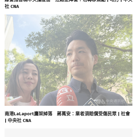
社 CNA
南港LaLaport鷹架掉落 蔣萬安：業者須賠償受傷民眾 | 社會
| 中央社 CNA