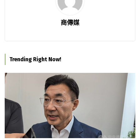
商傳媒
Trending Right Now!