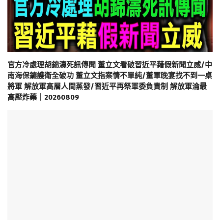
官方冷處理胡錦濤死訊傳聞 董立文看破習近平藉假新聞立威/中
南海保鑣護衛全破功 董立文指案情不單純/董軍晚宴找不到一桌
將軍 解放軍高層人間蒸發/習近平再祭軍委負責制 解放軍淪最
高壓炸藥｜20260809