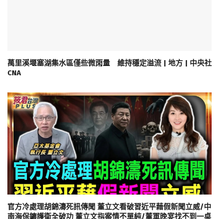
萬里溪堰塞湖集水區僅些微雨量 維持穩定溢流 | 地方 | 中央社
CNA
官方冷處理胡錦濤死訊傳聞 董立文看破習近平藉假新聞立威/中
南海保鑣護衛全破功 董立文指案情不單純/董軍晚宴找不到一桌