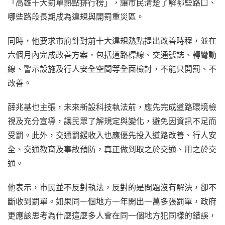
「高雄十大罰單熱點排行榜」，讓市民清楚了解哪些路口、
哪些路段長期成為違規與開罰重災區。
同時，他要求市府針對前十大違規熱點提出改善時程，並在
六個月內完成改善方案，包括道路標線、交通號誌、轉彎動
線、警示設施及行人安全空間等全面檢討，不能只開罰、不
改善。
薛兆基也主張，未來新設科技執法前，應先完成道路環境檢
視及充分宣導，讓民眾了解規定與變化，避免因資訊不足而
受罰。此外，交通罰鍰收入也應優先投入道路改善、行人安
全、交通教育及事故預防，真正做到取之於交通、用之於交
通。
他表示，市民並不反對執法，反對的是問題沒有解決，卻不
斷收到罰單。如果同一個地方一年開出一萬多張罰單，政府
更應該思考為什麼這麼多人會在同一個地方犯同樣的錯誤，