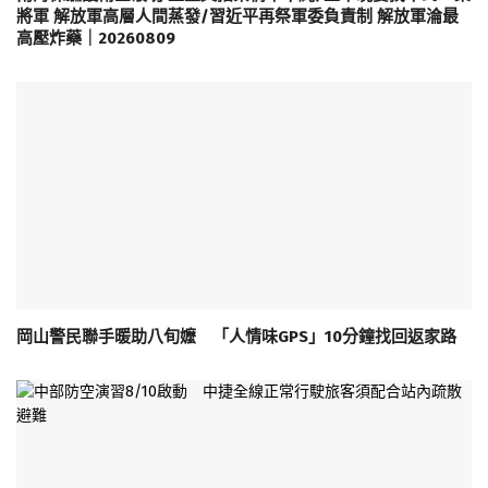
將軍 解放軍高層人間蒸發/習近平再祭軍委負責制 解放軍淪最
高壓炸藥｜20260809
岡山警民聯手暖助八旬嬤 「人情味GPS」10分鐘找回返家路