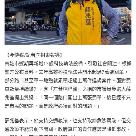
【今傳媒/記者李祖東報導】
高雄市近期再新增15處科技執法設備，引發社會關注。根據
警方公布資料，去年高雄科技執法共開出超過7萬張罰單，
部分路口甚至單一地點就累積超過上萬件違規案件。面對罰
單數量持續攀升，有「左營楠梓漢」之稱的市議員參選人薛
兆基提出質疑：「同一個路口開出上萬張罰單，這已經不只
是市民的問題，而是政府必須面對的問題。」
薛兆基表示，他支持交通執法，也支持取締危險駕駛，但交
通政策不能只剩下開罰。政府真正的責任應該是降低事故、