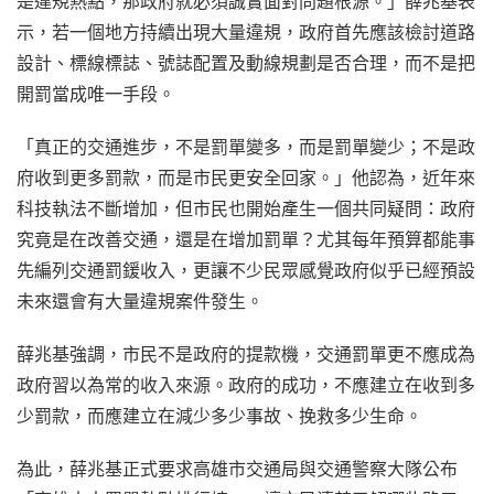
是違規熱點，那政府就必須誠實面對問題根源。」薛兆基表
示，若一個地方持續出現大量違規，政府首先應該檢討道路
設計、標線標誌、號誌配置及動線規劃是否合理，而不是把
開罰當成唯一手段。
「真正的交通進步，不是罰單變多，而是罰單變少；不是政
府收到更多罰款，而是市民更安全回家。」他認為，近年來
科技執法不斷增加，但市民也開始產生一個共同疑問：政府
究竟是在改善交通，還是在增加罰單？尤其每年預算都能事
先編列交通罰鍰收入，更讓不少民眾感覺政府似乎已經預設
未來還會有大量違規案件發生。
薛兆基強調，市民不是政府的提款機，交通罰單更不應成為
政府習以為常的收入來源。政府的成功，不應建立在收到多
少罰款，而應建立在減少多少事故、挽救多少生命。
為此，薛兆基正式要求高雄市交通局與交通警察大隊公布