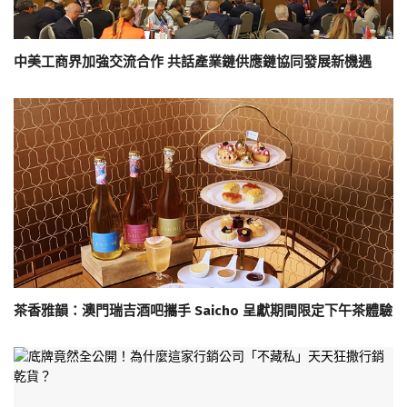
中美工商界加強交流合作 共話產業鏈供應鏈協同發展新機遇
茶香雅韻：澳門瑞吉酒吧攜手 Saicho 呈獻期間限定下午茶體驗