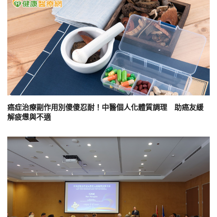
癌症治療副作用別傻傻忍耐！中醫個人化體質調理 助癌友緩
解疲憊與不適