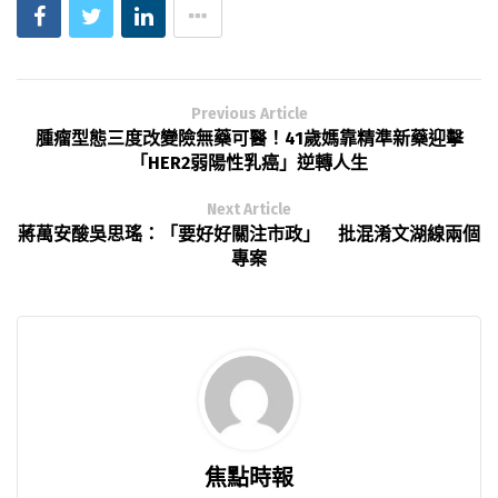
Previous Article
腫瘤型態三度改變險無藥可醫！41歲媽靠精準新藥迎擊
「HER2弱陽性乳癌」逆轉人生
Next Article
蔣萬安酸吳思瑤：「要好好關注市政」 批混淆文湖線兩個
專案
焦點時報