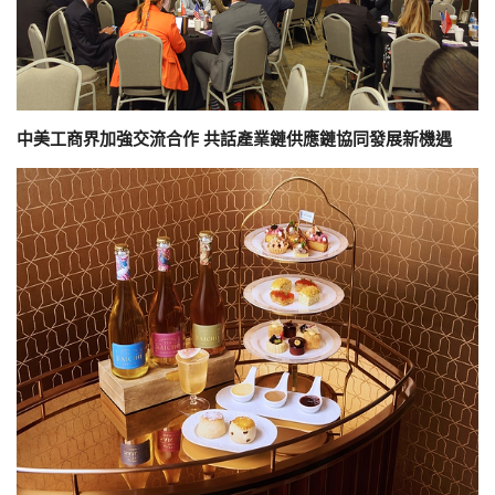
中美工商界加強交流合作 共話產業鏈供應鏈協同發展新機遇