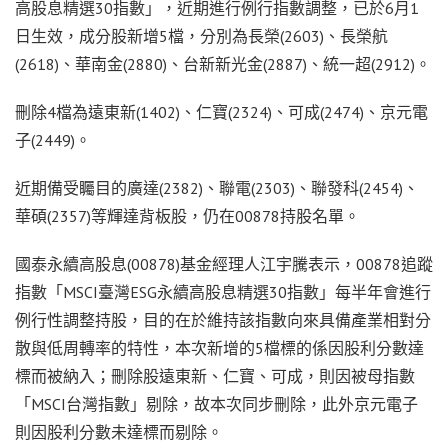
高股息精選30指數」，近期進行例行指數調整，已於6月1
日生效，成分股新增5檔，分別為長榮(2603)、長榮航
(2618)、華南金(2880)、台新新光金(2887)、統一超(2912)。
刪除4檔為遠東新(1402)、仁寶(2324)、可成(2474)、京元電
子(2449)。
近期備受矚目的廣達(2382)、聯電(2303)、聯發科(2454)、
華碩(2357)等輝達背板股，仍在00878持股名單。
國泰永續高股息(00878)基金經理人江宇騰表示，00878追蹤
指數「MSCI臺灣ESG永續高股息精選30指數」每半年會進行
例行性調整持股，目的在於維持該指數向來具備產業相對分
散與低周轉率的特性，本次新增的5檔標的係因股利分數達
標而被納入；刪除股遠東新、仁寶、可成，則因被母指數
「MSCI台灣指數」剔除，故本次同步刪除，此外京元電子
則因股利分數未達標而剔除。