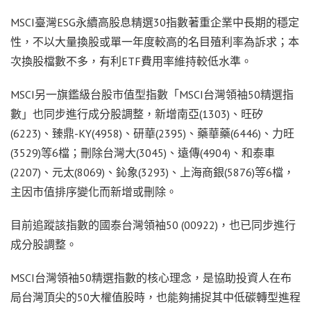
MSCI臺灣ESG永續高股息精選30指數著重企業中長期的穩定
性，不以大量換股或單一年度較高的名目殖利率為訴求；本
次換股檔數不多，有利ETF費用率維持較低水準。
MSCI另一旗鑑級台股市值型指數「MSCI台灣領袖50精選指
數」也同步進行成分股調整，新增南亞(1303)、旺矽
(6223)、臻鼎-KY(4958)、研華(2395)、藥華藥(6446)、力旺
(3529)等6檔；刪除台灣大(3045)、遠傳(4904)、和泰車
(2207)、元太(8069)、鈊象(3293)、上海商銀(5876)等6檔，
主因市值排序變化而新增或刪除。
目前追蹤該指數的國泰台灣領袖50 (00922)，也已同步進行
成分股調整。
MSCI台灣領袖50精選指數的核心理念，是協助投資人在布
局台灣頂尖的50大權值股時，也能夠捕捉其中低碳轉型進程