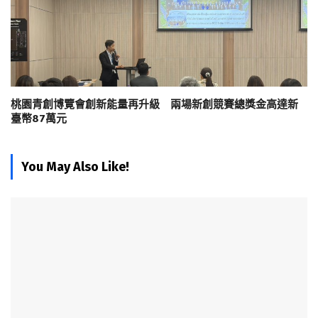
桃園青創博覽會創新能量再升級 兩場新創競賽總獎金高達新
臺幣87萬元
You May Also Like!