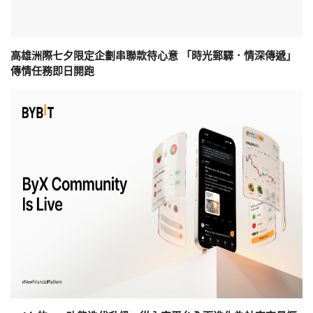
高雄洲際七夕限定企劃串聯款待心意 「時光郵驛．情深傳遞」
傳情任務即日開跑