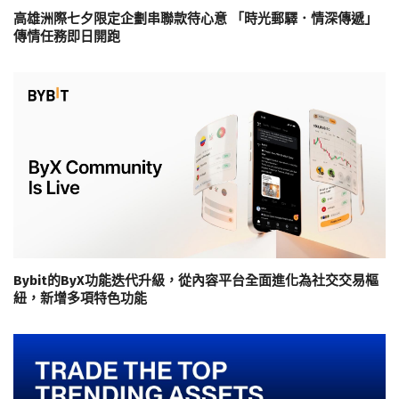
高雄洲際七夕限定企劃串聯款待心意 「時光郵驛．情深傳遞」
傳情任務即日開跑
Bybit的ByX功能迭代升級，從內容平台全面進化為社交交易樞
紐，新增多項特色功能