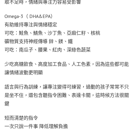
取不足時，情緒與專注力容易受影響
Omega-3（ DHA&EPA）
有助維持專注與情緒穩定
可吃：鮭魚、鯖魚、沙丁魚、亞麻仁籽、核桃
礦物質支持神經傳導 鋅、鎂、鐵
可吃：南瓜子、腰果、紅肉、深綠色蔬菜
少吃高糖飲食、高度加工食品、人工色素，因為這些都可能
讓情緒波動更明顯
語言與行為訓練，讓專注變得可練習，過動的孩子常常不只
是坐不住，還包含聽指令困難、表達卡關，這時候方法很關
鍵
短而清楚的指令
一次只說一件事 降低理解負擔