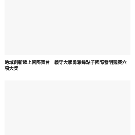
跨域創新躍上國際舞台 義守大學勇奪綠點子國際發明競賽六
項大獎