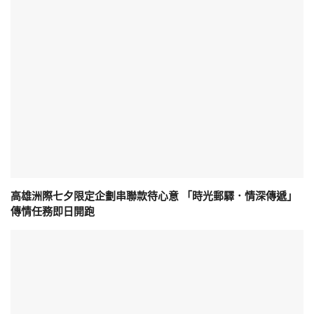
高雄洲際七夕限定企劃串聯款待心意 「時光郵驛．情深傳遞」
傳情任務即日開跑