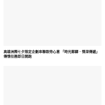
高雄洲際七夕限定企劃串聯款待心意 「時光郵驛．情深傳遞」
傳情任務即日開跑