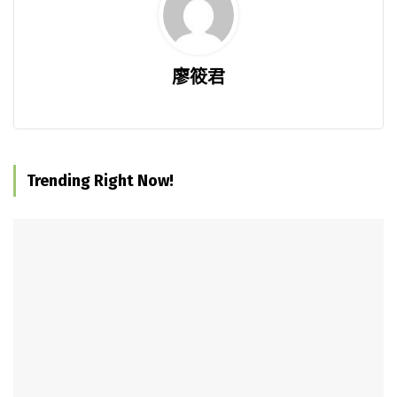
廖筱君
Trending Right Now!