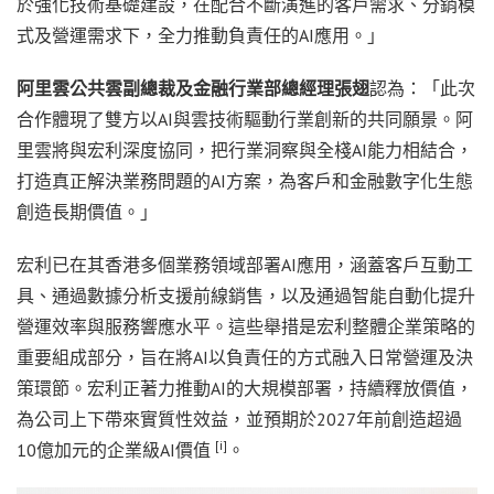
於強化技術基礎建設，在配合不斷演進的客戶需求、分銷模
式及營運需求下，全力推動負責任的AI應用。」
阿里雲公共雲副總裁及金融行業部總經理張翅
認為：「此次
合作體現了雙方以AI與雲技術驅動行業創新的共同願景。阿
里雲將與宏利深度協同，把行業洞察與全棧AI能力相結合，
打造真正解決業務問題的AI方案，為客戶和金融數字化生態
創造長期價值。」
宏利已在其香港多個業務領域部署AI應用，涵蓋客戶互動工
具、通過數據分析支援前線銷售，以及通過智能自動化提升
營運效率與服務響應水平。這些舉措是宏利整體企業策略的
重要組成部分，旨在將AI以負責任的方式融入日常營運及決
策環節。宏利正著力推動AI的大規模部署，持續釋放價值，
為公司上下帶來實質性效益，並預期於2027年前創造超過
[i]
10億加元的企業級AI價值
。