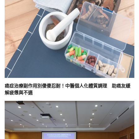
癌症治療副作用別傻傻忍耐！中醫個人化體質調理 助癌友緩
解疲憊與不適