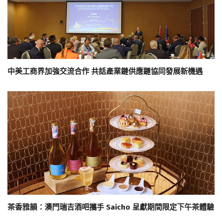
中美工商界加強交流合作 共話產業鏈供應鏈協同發展新機遇
茶香雅韻：澳門瑞吉酒吧攜手 Saicho 呈獻期間限定下午茶體驗