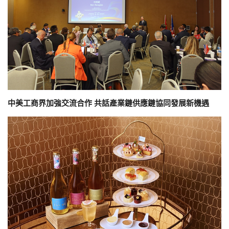
中美工商界加強交流合作 共話產業鏈供應鏈協同發展新機遇