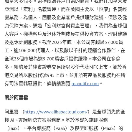
加拿大多倫多。秉持成為客戶首選的願景，我們在加拿大及
亞洲以「宏利」名義營運，而在美國主要以「恒康」名義經
營業務，為個人、團體及企業客戶提供理財建議、保險及健
康保障方案。通過「宏利財富與資產管理」，我們為全球個
人客戶、機構客戶及退休計劃成員提供投資方案、理財建議
及退休計劃服務。截至2025年底，本公司有超過37,000員
工、逾106,000代理人，以及數以千計的經銷合作夥伴，在
全球25個市場為逾3,700萬客戶提供服務。本公司在多倫
多、紐約及菲律賓證券交易所以股份代號MFC上市，並於香
港交易所以股份代號945上市。並非所有產品及服務均在所
有司法管轄區提供。詳情請瀏覽
manulife.com
。
關於阿里雲
阿里雲 （
https://www.alibabacloud.com/
）是全球領先的全
棧 AI +雲端解決方案服務商。基於基礎設施即服務
（IaaS）、平台即服務（PaaS）及模型即服務（MaaS）的