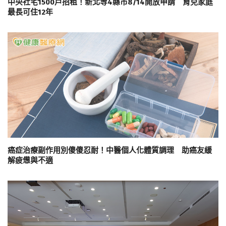
中央社宅1500戶招租！新北等4縣市8/14開放申請 育兒家庭
最長可住12年
癌症治療副作用別傻傻忍耐！中醫個人化體質調理 助癌友緩
解疲憊與不適