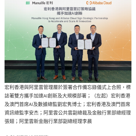
宏利香港與阿里雲管理層於簽署合作備忘錄儀式上合照，標
誌著雙方攜手加速AI創新及大規模部署；（左起）宏利香港
及澳門首席AI及數據總監劉宏隽博士；宏利香港及澳門首席
資訊總監李安杰；阿里雲公共雲副總裁及金融行業部總經理
張翅；阿里雲新金融行業部副總經理李晨