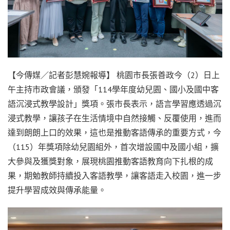
【今傳媒／記者彭慧婉報導】 桃園市長張善政今（2）日上
午主持市政會議，頒發「114學年度幼兒園、國小及國中客
語沉浸式教學設計」獎項。張市長表示，語言學習應透過沉
浸式教學，讓孩子在生活情境中自然接觸、反覆使用，進而
達到朗朗上口的效果，這也是推動客語傳承的重要方式，今
（115）年獎項除幼兒園組外，首次增設國中及國小組，擴
大參與及獲獎對象，展現桃園推動客語教育向下扎根的成
果，期勉教師持續投入客語教學，讓客語走入校園，進一步
提升學習成效與傳承能量。