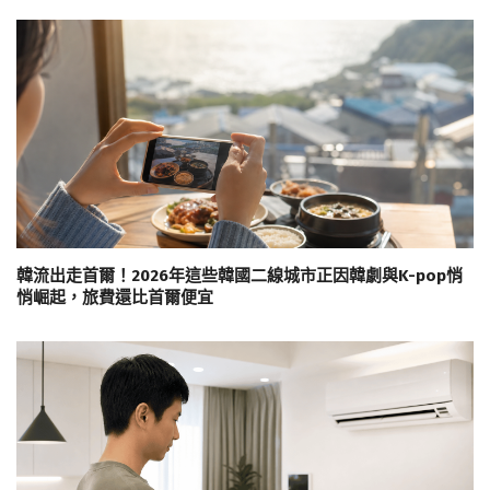
韓流出走首爾！2026年這些韓國二線城市正因韓劇與K-pop悄
悄崛起，旅費還比首爾便宜