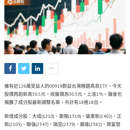
擁有近126萬受益人的00919群益台灣精選高息ETF，今天
股價再創新高30.5元，收盤價為30.3元，上漲1％。盤後也
揭露了成分股最新調整名單，共計有18進18出。
新增成分股：大成(1210)、東陽(1319)、遠東新(1402)、正
新(2105)、聯強(2347)、瑞昱(2379)、廣達(2382)、興富發