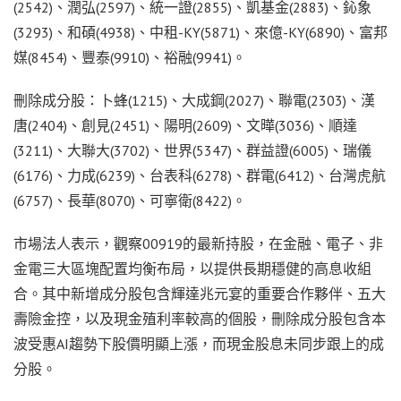
(2542)、潤弘(2597)、統一證(2855)、凱基金(2883)、鈊象
(3293)、和碩(4938)、中租-KY(5871)、來億-KY(6890)、富邦
媒(8454)、豐泰(9910)、裕融(9941)。
刪除成分股：卜蜂(1215)、大成鋼(2027)、聯電(2303)、漢
唐(2404)、創見(2451)、陽明(2609)、文曄(3036)、順達
(3211)、大聯大(3702)、世界(5347)、群益證(6005)、瑞儀
(6176)、力成(6239)、台表科(6278)、群電(6412)、台灣虎航
(6757)、長華(8070)、可寧衛(8422)。
市場法人表示，觀察00919的最新持股，在金融、電子、非
金電三大區塊配置均衡布局，以提供長期穩健的高息收組
合。其中新增成分股包含輝達兆元宴的重要合作夥伴、五大
壽險金控，以及現金殖利率較高的個股，刪除成分股包含本
波受惠AI趨勢下股價明顯上漲，而現金股息未同步跟上的成
分股。