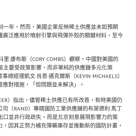
限制一年，然而，美國企業反映稀土供應並未如預期
種廣泛應用於噴射引擎與飛彈外殼的關鍵材料，至今
主管科里·康布斯（CORY COMBS）觀察，中國對美國的
為這主要受政策影響，而非單純的供應鏈多元化策
公司的董事總經理凱文·肖恩·邁克爾斯（KEVIN MICHAELS）
整應對措施，「但問題並未解決」。
 GREER）指出，儘管稀土供應已有所改善，有時美國仍
司（RAND）專精國防工業供應鏈的布萊德利·馬丁
遲稀土出口並非行政疏失，而是北京刻意展現影響力的策
力，因其正努力補充彈藥庫存並推動新的國防計畫，