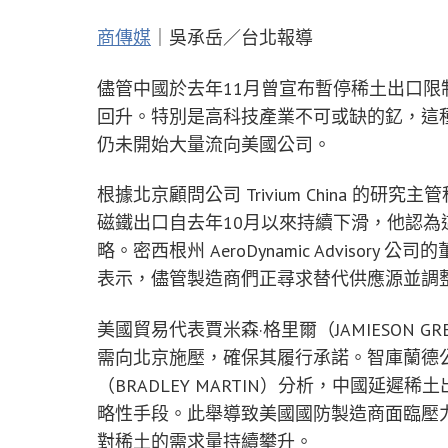
商傳媒
｜吳承岳／台北報導
儘管中國於去年11月曾宣布暫停稀土出口
回升。特別是高科技產業不可或缺的釔，這
仍未開始大量流向美國公司。
根據北京顧問公司 Trivium China 的研究
磁鐵出口自去年10月以來持續下滑，他認
略。密西根州 AeroDynamic Advisory 
表示，儘管製造商們正尋求替代供應源並調
美國貿易代表賈米森·格里爾（JAMIESON
需向北京施壓，確保其履行承諾。智庫蘭德公
（BRADLEY MARTIN）分析，中國延
略性手段。此舉導致美國國防製造商面臨壓
對稀土的需求量持續攀升。