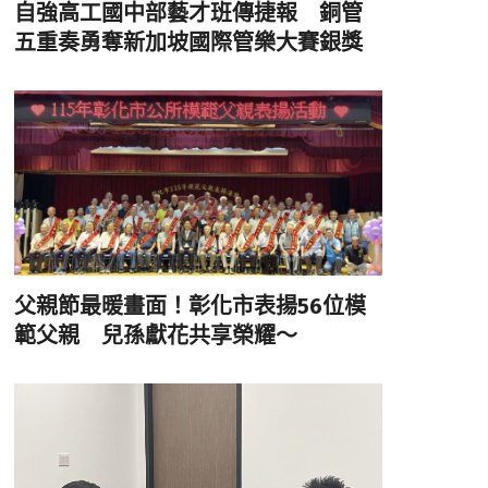
自強高工國中部藝才班傳捷報 銅管
五重奏勇奪新加坡國際管樂大賽銀獎
父親節最暖畫面！彰化市表揚56位模
範父親 兒孫獻花共享榮耀～