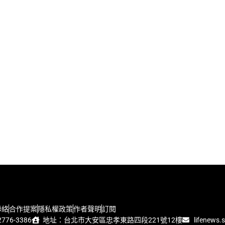
聯絡
合作提案
隱私權政策
作者聲明
訂閱
776-3386
地址：台北市大安區忠孝東路四段221號12樓
lifenews.