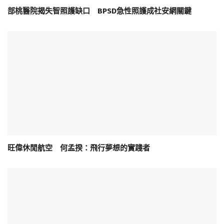
部桃醫院揭失智照護缺口 BPSD急性照護成社安網關鍵
旺偉休閒航空 何孟揆：飛行夢想的實踐者