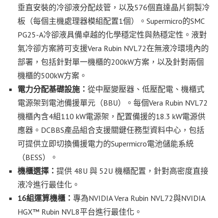
垂直安裝的冷卻液分配歧管，以及576個直達晶片銅製冷
板（每個主機處理器模組配置1個）。Supermicro的SMC
PG25-A冷卻液具備卓越的化學穩定性與熱穩定性。液對
氣冷卻方案將可支援Vera Rubin NVL72在無液冷環境內的
部署，包括針對單一機櫃的200kW方案，以及針對兩個
機櫃的500kW方案。
電力分配基礎設施：
從中壓變壓器、低壓配電、機櫃式
電源架到電池備援單元（BBU）。每個Vera Rubin NVL72
機櫃內含4組110 kW電源架，配置備援的18.3 kW電源供
應器。DCBBS產品組合支援關鍵任務型資料中心，包括
可提供立即切換備援電力的Supermicro電池儲能系統
（BESS）。
機櫃選擇：
提供 48U 與 52U 機櫃配置，針對高密度直接
液冷進行最佳化。
16
組運算機櫃：
專為NVIDIA Vera Rubin NVL72與NVIDIA
HGX™ Rubin NVL8平台進行最佳化。