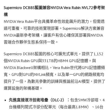
Supermicro DCBBS
藍圖兼容
NVIDIA Vera Rubin NVL72
參考架
構
NVIDIA Vera Rubin平台具備革命性效能飆升的潛力，但需透
過可重複、可靠的技術實現部署。Supermicro解決方案兼容
NVIDIA最新參考架構，讓客戶有信心確保其部署與NVIDIA
雲端合作夥伴生態系保持一致。
Supermicro DCBBS藍圖的核心可擴充式單元，提供了1,152
個NVIDIA Rubin GPU與331TB的HBM4 GPU記憶體。與
NVIDIA Blackwell架構相比，Vera Rubin世代將GPU記憶體頻
寬、GPU對GPU的NVLink頻寬，以及單一GPU的網路頻寬均
提升了一倍，為數兆參數的訓練與推論前沿AI模型，提供了
運算設施的架構基礎。
先進直接液冷技術堆疊（
DLC-2
）：
包含5MW冷卻塔、4
台機櫃列間式冷卻分配單元（每台最高1.8MW）、16台