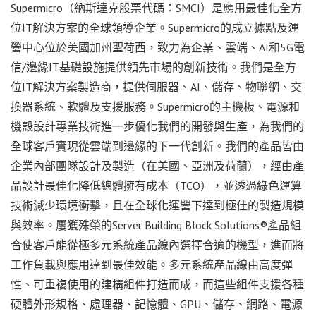
Supermicro（納斯達克股票代碼：SMCI）是應用最佳化全方
位IT解決方案的全球領導企業。Supermicro的成立據點及運
營中心位於美國加州聖荷西，致力為企業、雲端、AI和5G電
信/邊緣IT基礎設施提供領先市場的創新技術。我們是全方
位IT解決方案製造商，提供伺服器、AI、儲存、物聯網、交
換器系統、軟體及支援服務。Supermicro的主機板、電源和
機殼設計專業技術進一步優化我們的開發與生產，為我們的
全球客戶實現從雲端到邊緣的下一代創新。我們的產品皆由
企業內部團隊設計及製造（在美國、亞洲及荷蘭），經由產
品設計最佳化降低總體擁有成本（TCO），並透過綠色運算
技術減少環境衝擊，且在全球化運營下達到極佳的製造規模
與效率。屢獲殊榮的Server Building Block Solutions®產品組
合使客戶能從極多元系統產品線內選擇合適的機型，進而將
工作負載與應用達到最佳效能。多元系統產品線由高度彈
性、可重複使用的建構組件打造而成，而這些組件支援各種
硬體外形規格、處理器、記憶體、GPU、儲存、網路、電源