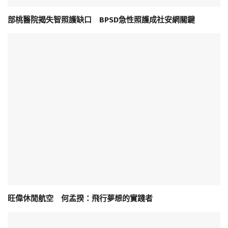
部桃醫院揭失智照護缺口 BPSD急性照護成社安網關鍵
旺偉休閒航空 何孟揆：飛行夢想的實踐者