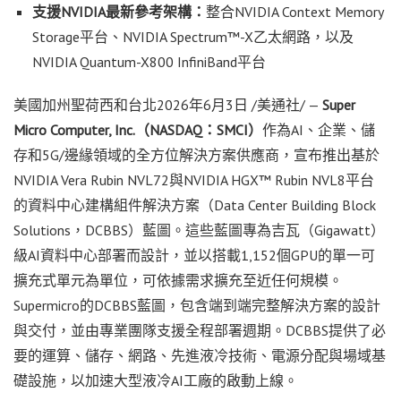
支援
NVIDIA
最新參考架構：
整合NVIDIA Context Memory
Storage平台、NVIDIA Spectrum™-X乙太網路，以及
NVIDIA Quantum-X800 InfiniBand平台
美國
加州聖荷西和台北
2026年6月3日
/美通社/ —
Super
Micro Computer, Inc.
（
NASDAQ
：
SMCI
）
作為AI、企業、儲
存和5G/邊緣領域的全方位解決方案供應商，宣布推出基於
NVIDIA Vera Rubin NVL72與NVIDIA HGX™ Rubin NVL8平台
的資料中心建構組件解決方案（Data Center Building Block
Solutions，DCBBS）藍圖。這些藍圖專為吉瓦（Gigawatt）
級AI資料中心部署而設計，並以搭載1,152個GPU的單一可
擴充式單元為單位，可依據需求擴充至近任何規模。
Supermicro的DCBBS藍圖，包含端到端完整解決方案的設計
與交付，並由專業團隊支援全程部署週期。DCBBS提供了必
要的運算、儲存、網路、先進液冷技術、電源分配與場域基
礎設施，以加速大型液冷AI工廠的啟動上線。