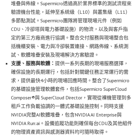
堆疊與佈線。Supermicro透過高於業界標準的測試流程來
驗證機台性能，延伸至系統級（L10）與叢集級（L11）
多節點測試。Supermicro團隊將管理現場元件（例如
CDU、冷卻塔與電力基礎設施）的物流，以及與客戶指
定的第三方廠商進行協調。整合交付服務與現場整合包
括機櫃安裝、電力與冷卻裝置連接、網路佈線、系統測
試、軟體堆疊安裝及現場解決方案驗證。
支援、服務與軟體：
提供一系列長期的現場服務選擇，
確保設施的長期運行，包括針對關鍵任務正常運行的需
求，提供最快4小時的現場回應時間。整合了Supermicro
的基礎設施管理軟體套件，包括Supermicro SuperCloud
Composer®與 SuperCloud Director，實現從裸機管理到多
租戶工作負載協調的一體式基礎設施控制。同時支援
NVIDIA完整AI軟體堆疊，包含NVIDIA AI Enterprise與
NVIDIA Run:ai。設備追蹤功能則確保每台CDU及其他組件
的物理資產資訊與感測器資料均可隨時取得。