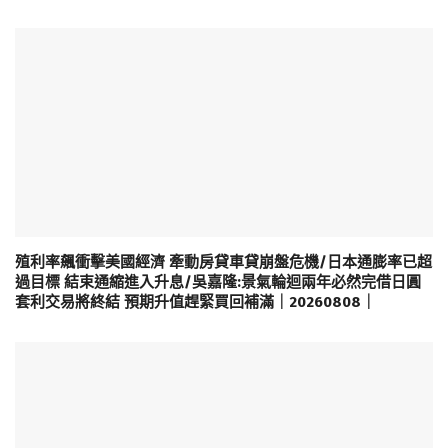
殖利率飆衝擊美國經濟 牽動房貸車貸崩盤危機/日本通膨率已超
過目標 結束通縮進入升息/吳嘉隆:景氣輪迴兩年必然完借日圓
套利交易將終結 預期升值趕緊買回補滿｜20260808｜