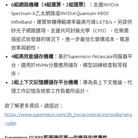
6
組網路機櫃（
4
組運算、
2
組匯聚）：
支援NVIDIA
Spectrum-X乙太網路或NVIDIA Quantum-X800
InfiniBand，運算架構傳輸速率最高可達1.6TB/s。另提供
矽光子網路選項，支援共同封裝光學（CPO），在無需
插拔式收發器的情況下，進一步最佳化營運成本、電源
效率與韌性。
4
組高效能儲存機櫃：
基於Supermicro Petascale伺服器平
台，適用於NVMe分層應用儲存、模型訓練檢查點等程
序。
2
組上下文記憶體儲存平台機櫃：
專為長上下文推論、代
理工作記憶及檢索工作負載所設計。
欲了解更多資訊，請造訪：
https://www.supermicro.com/zh_tw/accelerators/nvidia/vera
-rubin
Supermicro DCBBS
藍圖確保單一供應
商的
當責性