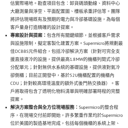
估實際場地。勘查項目包含：卸貨碼頭動線、資料中心
大廳測量與淨空、平面配置圖、樓板承重評估等。團隊
將評估現場既有及預期的電力與冷卻基礎設施，為每個
客戶量身打造精確的設計提案。
專案設計與提案：
包含所有關鍵細節，並根據客戶需求
與設施限制，擬定客製化建置方案。Supermicro將規劃最
佳DCBBS元件組合，包括冷卻解決方案（針對可完全支
援直接液冷的設施，提供最高1.8MW的機櫃列間式冷卻
分配單元；針對無供水系統的基礎設施，提供液對氣冷
卻側櫃；目前正開發中，基於52U機櫃配置的機櫃內
CDU；針對較高環境溫度的額外式後門熱交換器）。客
戶將取得包含了透明化物料清單與明確部署時程的完整
提案。
解決方案整合與全方位現場服務：
Supermicro的整合程
序，在現場交付前即開始，許多繁重作業均於Supermicro
位於美國的製造基地完成，包括每個機櫃的系統上架、