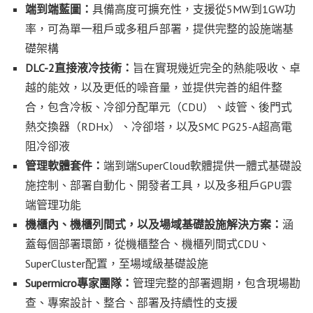
端到端藍圖：
具備高度可擴充性，支援從5MW到1GW功
率，可為單一租戶或多租戶部署，提供完整的設施端基
礎架構
DLC-2
直接液冷技術：
旨在實現幾近完全的熱能吸收、卓
越的能效，以及更低的噪音量，並提供完善的組件整
合，包含冷板、冷卻分配單元（CDU）、歧管、後門式
熱交換器（RDHx）、冷卻塔，以及SMC PG25-A超高電
阻冷卻液
管理軟體套件：
端到端SuperCloud軟體提供一體式基礎設
施控制、部署自動化、開發者工具，以及多租戶GPU雲
端管理功能
機櫃內、機櫃列間式，以及場域基礎設施解決方案：
涵
蓋每個部署環節，從機櫃整合、機櫃列間式CDU、
SuperCluster配置，至場域級基礎設施
Supermicro
專家團隊：
管理完整的部署週期，包含現場勘
查、專案設計、整合、部署及持續性的支援