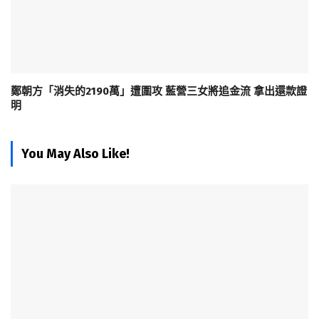
鄭朝方「消失的2190萬」遭圍攻 藍營三女將追金流 拿出還款證
明
You May Also Like!