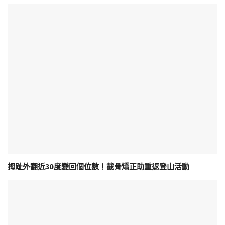
拇趾外翻近30度變回個位數！截骨矯正助重返登山活動