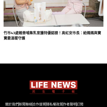
竹市43處親善哺集乳室獲特優認證！高虹安市長：給媽媽與寶
寶最溫暖守護
關於我們
新聞聯絡
合作提案
隱私權政策
作者聲明
訂閱