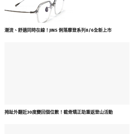
潮流、舒適同時在線！JINS 俐落摩登系列8/6全新上市
拇趾外翻近30度變回個位數！截骨矯正助重返登山活動