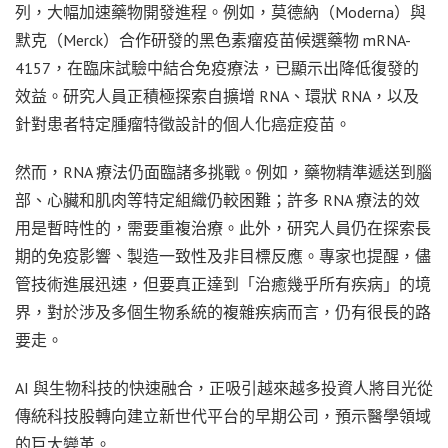
列，大幅加速藥物開發進程。例如，莫德納（Moderna）與
默克（Merck）合作研發的黑色素瘤疫苗候選藥物 mRNA-
4157，在臨床試驗中結合免疫療法，已顯示出降低復發的
效益。研究人員正積極探索自擴增 RNA、環狀 RNA，以及
針對患者特定腫瘤特徵設計的個人化癌症疫苗。
然而，RNA 療法仍面臨諸多挑戰。例如，藥物精準遞送到腦
部、心臟和肌肉等特定組織仍較困難；許多 RNA 療法的效
用是暫時性的，需要重複治療。此外，研究人員仍在探索長
期的免疫影響、製造一致性及非目標反應。專家也提醒，儘
管技術進展迅速，但要真正達到「治癒幾乎所有疾病」的境
界，對於涉及多個生物系統的複雜疾病而言，仍有很長的路
要走。
AI 與生物科技的快速融合，正吸引越來越多投資人將目光從
傳統科技股轉向建立新世代平台的早期公司，預示醫學領域
的巨大變革。