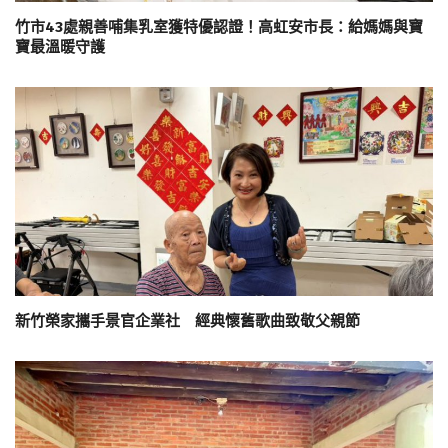
竹市43處親善哺集乳室獲特優認證！高虹安市長：給媽媽與寶
寶最溫暖守護
新竹榮家攜手景官企業社 經典懷舊歌曲致敬父親節