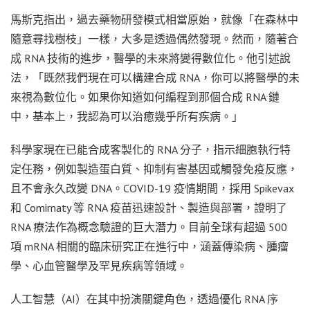
馬斯克指出，過去藥物研發模式相當原始，就像「在森林中
隨意尋找樹枝」一樣，大多是透過偶然發現。然而，隨著合
成 RNA 技術的進步，醫學的未來將變得數位化。他引述說
法，「既然我們現在可以構建合成 RNA，你可以將醫學的未
來視為數位化。如果你知道如何編程到那個合成 RNA 鏈
中，基本上，我認為可以治癒幾乎所有疾病。」
科學家現在已能合成客製化的 RNA 分子，指示細胞執行特
定任務，例如製造蛋白質、抑制有害基因或觸發免疫反應，
且不會永久改變 DNA。COVID-19 疫情期間，採用 Spikevax
和 Comirnaty 等 RNA 疫苗迅速設計、製造與部署，證明了
RNA 療法作為概念驗證的巨大潛力。目前全球有超過 500
項 mRNA 相關的臨床研究正在進行中，涵蓋傳染病、腫瘤
學、心血管醫學及罕見疾病等領域。
人工智慧（AI）在其中扮演關鍵角色，透過優化 RNA 序