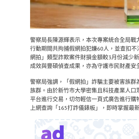
警察局長陳源輝表示，本次專案統合全局戰
行動期間共拘捕假網拍犯嫌60人，並查扣不法
網拍」類型詐欺案件財損金額較3月份減少新臺
成效與豐碩偵查成果，亦為守護市民財產安
警察局強調，「假網拍」詐騙主要被害族群
族群。由於新竹市大學密集且科技產業人口
平台進行交易，切勿輕信一頁式廣告進行購物
上網查詢「165打詐儀錶板」，即時掌握最