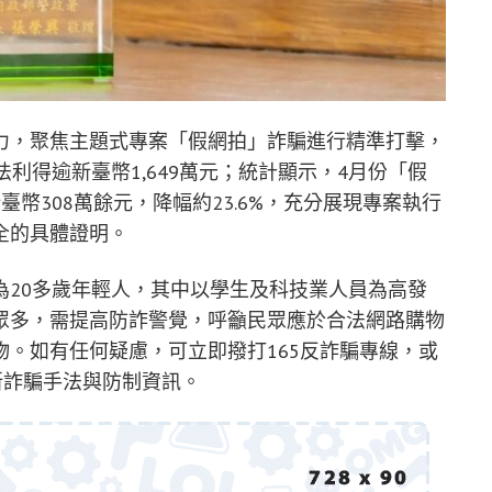
力，聚焦主題式專案「假網拍」詐騙進行精準打擊，
利得逾新臺幣1,649萬元；統計顯示，4月份「假
幣308萬餘元，降幅約23.6%，充分展現專案執行
全的具體證明。
為20多歲年輕人，其中以學生及科技業人員為高發
眾多，需提高防詐警覺，呼籲民眾應於合法網路購物
。如有任何疑慮，可立即撥打165反詐騙專線，或
新詐騙手法與防制資訊。