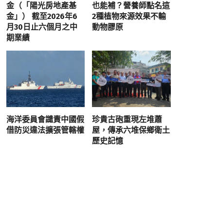
金（「陽光房地產基
也能補？營養師點名這
金」） 截至2026年6
2種植物來源效果不輸
月30日止六個月之中
動物膠原
期業績
海洋委員會譴責中國假
珍貴古砲重現左堆蕭
借防災違法擴張管轄權
屋，傳承六堆保鄉衛土
歷史記憶