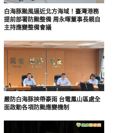
白海豚颱風逼近北方海域！臺灣港務
提前部署防颱整備 周永暉董事長親自
主持應變整備會議
嚴防白海豚挾帶豪雨 台電鳳山區處全
面啟動各項防颱應變機制