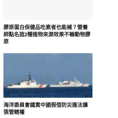
膠原蛋白保健品吃素者也能補？營養
師點名這2種植物來源效果不輸動物膠
原
海洋委員會譴責中國假借防災違法擴
張管轄權