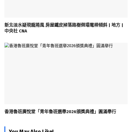
新北淡水疑現龍捲風 房屋鐵皮掉落路樹倒塌電桿傾斜 | 地方 |
中央社 CNA
香港魯班廣悅堂「青年魯班選舉2026頒獎典禮」圓滿舉行
You May Also Like!