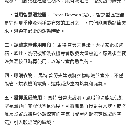
涼棚、門廊或種植遮蔭樹木，能有效阻擋午後炙熱的陽光。
二、善用智慧溫控器：
Travis Dawson 提到，智慧型溫控器
是管理夏季能源消耗最有效的工具之一，它們能自動調節需
求，避免不必要的運轉時間。
三、調整家電使用時段：
馬特·普勞夫建議，大型家電如烤
箱、爐灶、洗碗機和洗衣機等會散發大量熱能。應延後至夜
晚氣溫較低時再使用，以減少室內熱負荷。
四、晾曬衣物：
馬特·普勞夫建議將衣物晾曬於室外，不僅
能省下烘衣機的電費，還能減少室內熱氣和濕氣。
五、發揮風扇效用：
馬特·普勞夫說明，風扇的功能是促進
空氣流通而非降低空氣溫度。可將風扇直接對著人吹，或將
風扇設置成將戶外較涼爽的空氣（或屋內較涼爽區域的空
氣）引入較溫暖的區域。