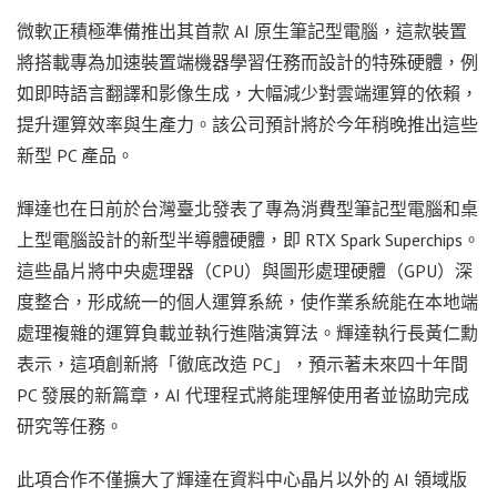
微軟正積極準備推出其首款 AI 原生筆記型電腦，這款裝置
將搭載專為加速裝置端機器學習任務而設計的特殊硬體，例
如即時語言翻譯和影像生成，大幅減少對雲端運算的依賴，
提升運算效率與生產力。該公司預計將於今年稍晚推出這些
新型 PC 產品。
輝達也在日前於台灣臺北發表了專為消費型筆記型電腦和桌
上型電腦設計的新型半導體硬體，即 RTX Spark Superchips。
這些晶片將中央處理器（CPU）與圖形處理硬體（GPU）深
度整合，形成統一的個人運算系統，使作業系統能在本地端
處理複雜的運算負載並執行進階演算法。輝達執行長黃仁勳
表示，這項創新將「徹底改造 PC」，預示著未來四十年間
PC 發展的新篇章，AI 代理程式將能理解使用者並協助完成
研究等任務。
此項合作不僅擴大了輝達在資料中心晶片以外的 AI 領域版