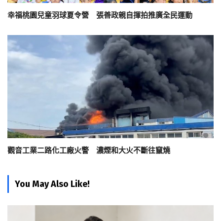
幸福桃園兒童羽球夏令營 張善政親自揮拍推廣全民運動
觀音工業二路化工廠火警 濃煙和大火不斷往竄燒
You May Also Like!