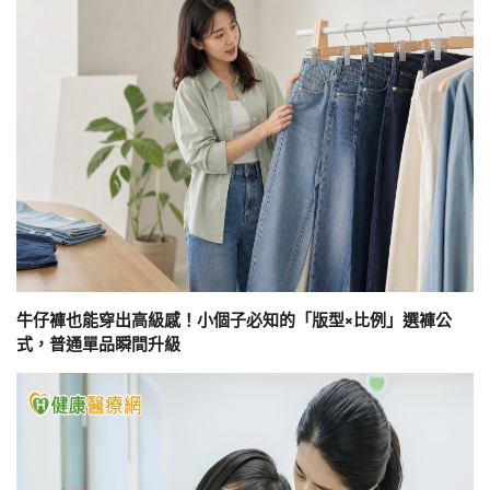
牛仔褲也能穿出高級感！小個子必知的「版型×比例」選褲公
式，普通單品瞬間升級