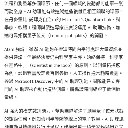
流程和測量等多個環節，任何一個領域的變動都可能牽一髮
而動全身。AI 助理能有效追蹤這些複雜且相互關聯的環節。
在丹麥靈比-託拜克自治市的 Microsoft’s Quantum Lab，科
學家、軟體工程師與製造專家正廣泛運用 AI 助理技術，加
速可靠拓撲量子位元（topological qubits）的開發。
Alam 強調，雖然 AI 能夠在極短時間內平行處理大量資訊並
提供建議，但最終決策仍由科學家主導，始終保持「科學家
在迴路中」（scientist in the loop）的原則。以測量拓撲態
為例，該過程需設定數百個參數，人工操作通常耗時數週。
透過 Microsoft Discovery 中的 AI 助理功能，團隊能建立專
門的 AI 助理來自動化這些測量，將循環時間縮短了數個數
量級。
AI 強大的模式識別能力，幫助團隊解決了測量量子位元狀態
的艱鉅任務，例如偵測半導體導線上的電子數量。AI 助理還
能自動且持續地執行此過程，建構出單一科學家難以獨立完