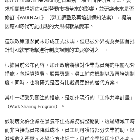
求相關機構評估AI對勞動市場帶來的影響，並研議未來是否
修訂《WARN Act》（勞工調整及再培訓通知法案），提前
因應AI時代可能出現的大規模就業變革。
這項政策雖然尚未形成正式法規，但已被外界視為美國首批
針對AI就業衝擊進行制度規劃的重要案例之一。
根據目前公布內容，加州政府將檢討企業裁員時的相關配套
措施，包括資遣費、股票獎酬、員工補償機制以及再培訓制
度。同時，也將研究是否有比裁員更好的替代方案。
其中一項受到關注的措施，是加州現行的「工作共享計畫」
（Work Sharing Program）。
該制度允許企業在景氣不佳或業務調整期間，透過縮減工時
而非直接裁員來降低成本，員工則可獲得部分失業補助，以
減輕收入衝擊。不過官方也坦言，目前企業採用率仍不高。