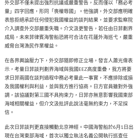
外交部不僅未提出強烈抗議或嚴重警告，反而僅以「務必考
量」四字回應，形同「喪權辱國」。他強調，外交部應明確
表態拒絕承認任何侵犯我國權益的談判結果，並要求監察院
介入調查外交部嚴重失職。介文汲更警告，若任由日菲劃界
成局，未來菲律賓海警船恐將可合法在花蓮外海巡弋，嚴重
威脅台灣漁民作業權益。
在各界輿論壓力下，外交部隨即修正立場，發言人蕭光偉表
示，考量日菲談判劃界海域與我國EEZ高度重疊，我方將要
求日菲兩國在談判過程中務必考量此一事實，不應排除或損
及我國權利與利益，並與我方進行協商。日方官員雖對外強
調，該協議對第三國不具拘束力，日菲亦無意影響我國東部
海域相關權益，但介文汲批評此說法毫無約束力，不足採
信。
此次日菲談判更直接觸動北京神經。中國海警船於6月1日出
現在台灣東部海域，首次以獨立執法名義公開執行巡查任