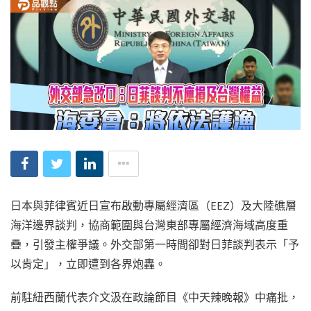
日本與菲律賓近日宣布啟動專屬經濟區（EEZ）及大陸礁層
海洋邊界談判，協商範圍與台灣東部專屬經濟海域高度重
疊，引發主權爭議。外交部第一時間卻對日菲談判表示「予
以肯定」，立即遭到各界炮轟。
前駐紐西蘭代表介文汲在政論節目《中天辣晚報》中痛批，