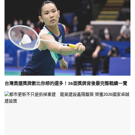
台灣奧運獎牌數比你想的還多！36面獎牌背後最完整戰績一覽