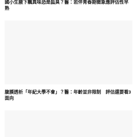
國小生腋下飄異味恐是狐臭？醫：若伴青春期徵象應評估性早
熟
腹膜透析「年紀大學不會」？醫：年齡並非限制 評估還要看3
面向