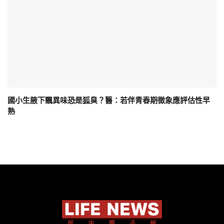
國小生腋下飄異味恐是狐臭？醫：若伴青春期徵象應評估性早
熟