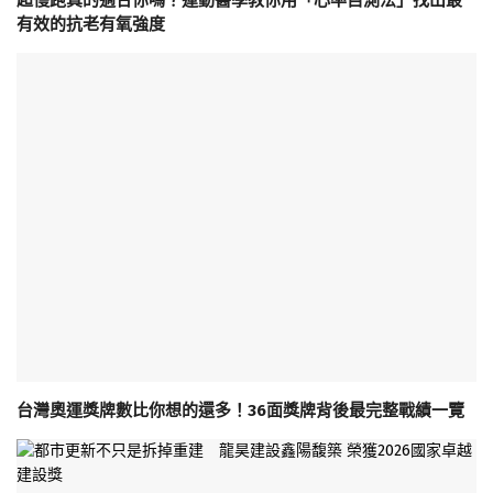
超慢跑真的適合你嗎？運動醫學教你用「心率自測法」找出最
有效的抗老有氧強度
台灣奧運獎牌數比你想的還多！36面獎牌背後最完整戰績一覽