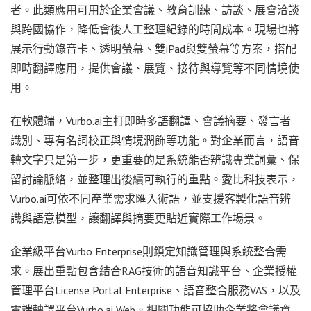
者。此類應用可用於企業會議、教育訓練、訪談、展會洽談
與跨國協作，降低會後人工整理紀錄的時間成本。現場也將
展示行動錄音卡、透明螢幕、雙iPad與雙螢幕等方案，搭配
即時翻譯應用，提供會議、展覽、接待與導覽等不同情境使
用。
在軟體端，Vurbo.ai主打即時多語翻譯、會議摘要、發言者
識別、專有名詞校正與情境潤飾等功能。對企業而言，語音
轉文字只是第一步，更重要的是系統能否辨識專業詞彙、保
留討論脈絡，並整理出後續可執行的重點。愛比科技表示，
Vurbo.ai可依不同產業需求匯入術語，並支援客製化語音辨
識與語意模型，讓翻譯與摘要更貼近實際工作場景。
企業級平台Vurbo Enterprise則鎖定知識管理與系統整合需
求。展出重點包含結合RAG技術的語音知識平台、企業授權
管理平台License Portal Enterprise、語音整合服務VAS，以及
雲端轉譯平台Vurbo.ai Web。相關功能可協助企業將會議資