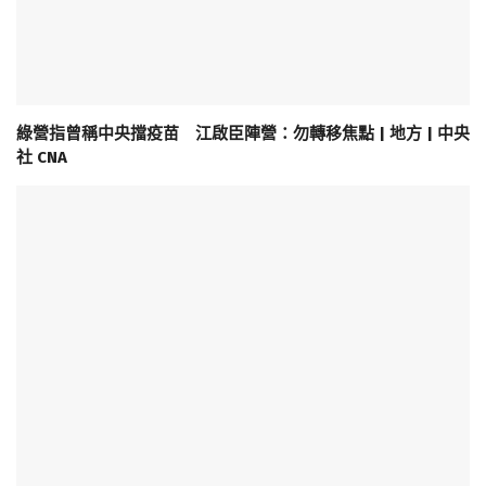
綠營指曾稱中央擋疫苗 江啟臣陣營：勿轉移焦點 | 地方 | 中央
社 CNA