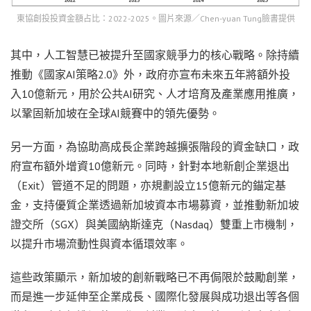
東協創投投資金額占比：2022-2025。圖片來源／Chen-yuan Tung臉書提供
其中，人工智慧已被提升至國家競爭力的核心戰略。除持續
推動《國家AI策略2.0》外，政府亦宣布未來五年將額外投
入10億新元，用於公共AI研究、人才培育及產業應用推廣，
以鞏固新加坡在全球AI競賽中的領先優勢。
另一方面，為協助高成長企業跨越擴張階段的資金缺口，政
府宣布額外增資10億新元。同時，針對本地新創企業退出
（Exit）管道不足的問題，亦規劃設立15億新元的錨定基
金，支持優質企業透過新加坡資本市場募資，並推動新加坡
證交所（SGX）與美國納斯達克（Nasdaq）雙重上市機制，
以提升市場流動性與資本循環效率。
這些政策顯示，新加坡的創新戰略已不再侷限於鼓勵創業，
而是進一步延伸至企業成長、國際化發展與成功退出等各個