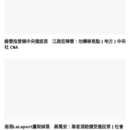
綠營指曾稱中央擋疫苗 江啟臣陣營：勿轉移焦點 | 地方 | 中央
社 CNA
南港LaLaport鷹架掉落 蔣萬安：業者須賠償受傷民眾 | 社會