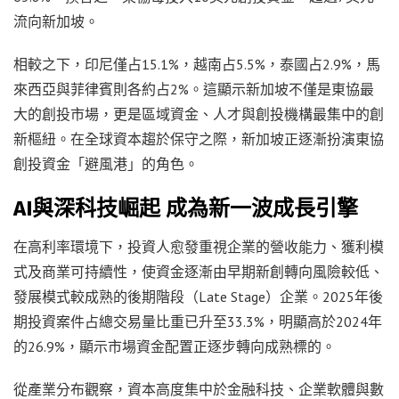
流向新加坡。
相較之下，印尼僅占15.1%，越南占5.5%，泰國占2.9%，馬
來西亞與菲律賓則各約占2%。這顯示新加坡不僅是東協最
大的創投市場，更是區域資金、人才與創投機構最集中的創
新樞紐。在全球資本趨於保守之際，新加坡正逐漸扮演東協
創投資金「避風港」的角色。
AI與深科技崛起 成為新一波成長引擎
在高利率環境下，投資人愈發重視企業的營收能力、獲利模
式及商業可持續性，使資金逐漸由早期新創轉向風險較低、
發展模式較成熟的後期階段（Late Stage）企業。2025年後
期投資案件占總交易量比重已升至33.3%，明顯高於2024年
的26.9%，顯示市場資金配置正逐步轉向成熟標的。
從產業分布觀察，資本高度集中於金融科技、企業軟體與數