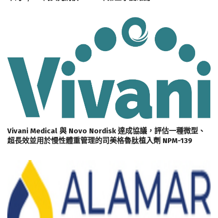
Vivani Medical 與 Novo Nordisk 達成協議，評估一種微型、
超長效並用於慢性體重管理的司美格魯肽植入劑 NPM-139