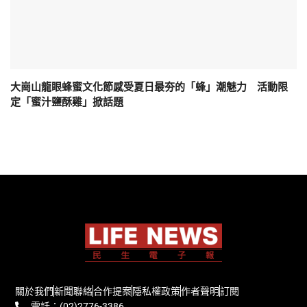
大崗山龍眼蜂蜜文化節感受夏日最夯的「蜂」潮魅力 活動限
定「蜜汁鹽酥雞」掀話題
關於我們
新聞聯絡
合作提案
隱私權政策
作者聲明
訂閱
電話：(02)2776-3386