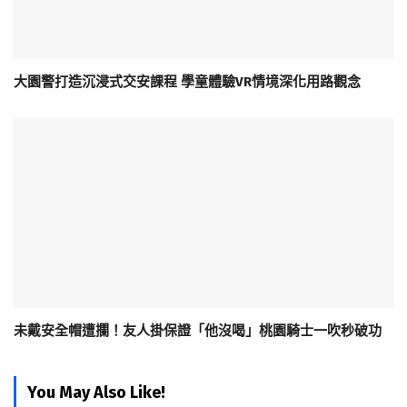
大園警打造沉浸式交安課程 學童體驗VR情境深化用路觀念
未戴安全帽遭攔！友人掛保證「他沒喝」桃園騎士一吹秒破功
You May Also Like!