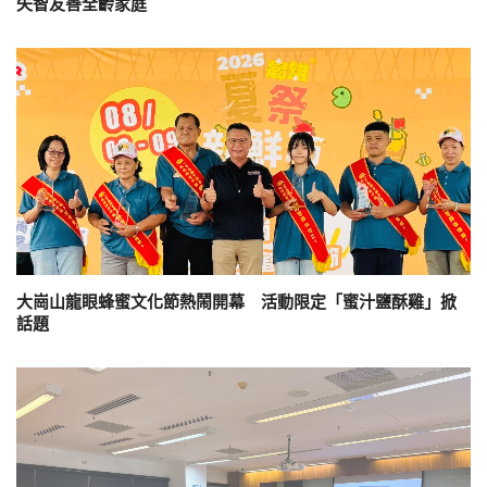
失智友善全齡家庭
大崗山龍眼蜂蜜文化節熱鬧開幕 活動限定「蜜汁鹽酥雞」掀
話題