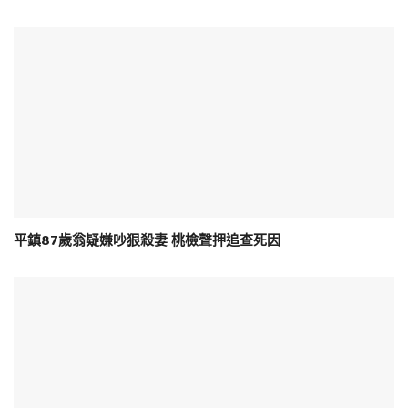
平鎮87歲翁疑嫌吵狠殺妻 桃檢聲押追查死因