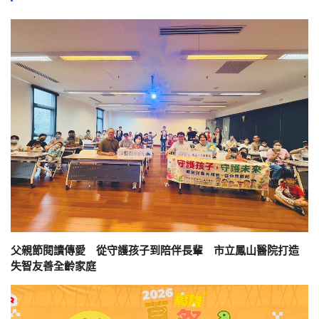
父親節閱讀傳愛 從守護孩子到陪伴長輩 市立鳳山醫院打造
失智友善全齡家庭