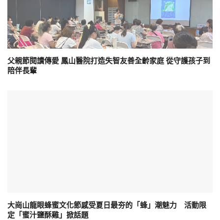
父親節閱讀傳愛 鳳山醫院打造失智友善全齡家庭 從守護孩子到
陪伴長輩
大崗山龍眼蜂蜜文化節感受夏日最夯的「蜂」潮魅力 活動限
定「蜜汁鹽酥雞」掀話題