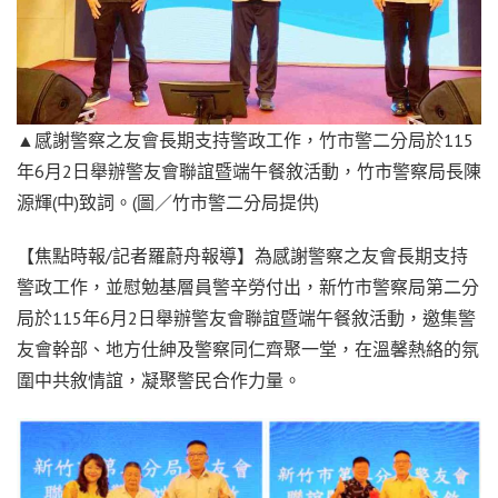
▲感謝警察之友會長期支持警政工作，竹市警二分局於115
年6月2日舉辦警友會聯誼暨端午餐敘活動，竹市警察局長陳
源輝(中)致詞。(圖／竹市警二分局提供)
【焦點時報/記者羅蔚舟報導】為感謝警察之友會長期支持
警政工作，並慰勉基層員警辛勞付出，新竹市警察局第二分
局於115年6月2日舉辦警友會聯誼暨端午餐敘活動，邀集警
友會幹部、地方仕紳及警察同仁齊聚一堂，在溫馨熱絡的氛
圍中共敘情誼，凝聚警民合作力量。