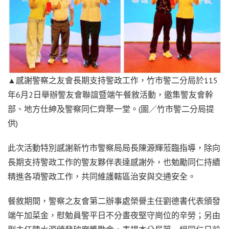
▲感謝警察之友會長期支持警政工作，竹市警二分局於115
年6月2日舉辦警友會聯誼暨端午餐敘活動，邀集警友會幹
部、地方仕紳及警察同仁齊聚一堂。(圖／竹市警二分局提
供)
此次活動特別感謝新竹市警察局局長陳源輝蒞臨指導，除向
長期支持警政工作的警友夥伴表達感謝外，也勉勵同仁持續
精進各項警政工作，共同維護轄區治安與交通安全。
餐敘期間，警察之友會第二辦事處榮譽主任劉德書代表頒發
端午加菜金，慰勉員警平日不分晝夜堅守崗位的辛勞；另由