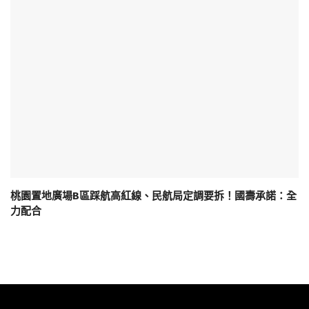
桃園置地廣場B區踩航高紅線、民航局定調要拆！國壽承諾：全
力配合