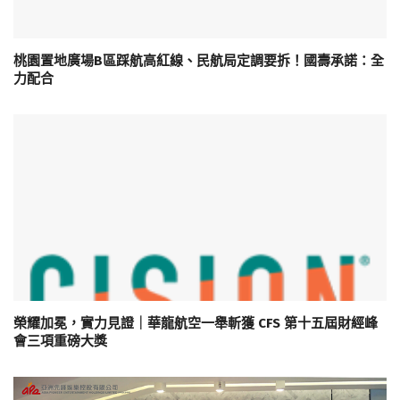
桃園置地廣場B區踩航高紅線、民航局定調要拆！國壽承諾：全
力配合
榮耀加冕，實力見證｜華龍航空一舉斬獲 CFS 第十五屆財經峰
會三項重磅大獎