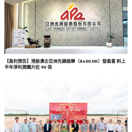
【盈利預告】港股澳企亞洲先鋒娛樂（8400.HK）發盈喜 料上
半年淨利潤飆升近 90 倍