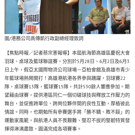
圖/港務公司高傳凱行政副總經理致詞
【焦點時報／記者蔡宗憲報導】本屆航海節高雄區慶祝大會
羽球、桌球及籃球聯誼賽，分別於5月28日、6月2日及6月3
日上午，假亞太國際物流公司球場－亞柏會舘及高雄市青少
年籃球場熱鬧開打！高雄港航港各界參與踴躍，羽球賽22
隊，桌球賽13隊，籃球賽15隊，共計530餘人響應參加。期
望藉由球賽，提供港區同仁一個切磋球技與釋放工作壓力的
舞台，並促進跨單位、跨崗位夥伴間的良性互動，厚植彼此
情誼。同時，也期勉所有參賽選手將「勝不驕、敗不餒」的
運動家風範，與航港人員不畏艱難、堅忍不拔的堅韌特質發
揮得淋漓盡致，圓滿完成各項賽事。