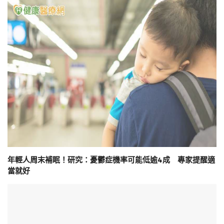
年輕人周末補眠！研究：憂鬱症機率可能低逾4成 專家提醒適
當就好