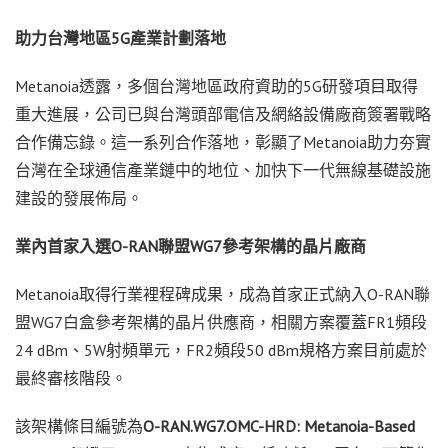
助力台灣地區
5G產業計劃落地
Metanoia透露，多個台灣地區政府資助的5G研發項目取得
重大進展，公司已與台灣頭部電信及網絡設備廠商簽署戰略
合作備忘錄。這一系列合作落地，彰顯了Metanoia助力夯實
台灣
在全球通信產業鏈中的地位、加快下一代無線基礎設施
建設的發展佈局。
業內首家入選
O-RAN聯盟WG7參考架構的晶片廠商
Metanoia取得行業裡程碑成果，成為首家正式納入O-RAN聯
盟WG7白盒參考架構的晶片供應商，相關方案覆蓋FR1頻段
24 dBm、5W射頻單元，FR2頻段50 dBm規格方案目前處於
最終審核階段。
該架構條目編號為
O-RAN.WG7.OMC-HRD: Metanoia-Based