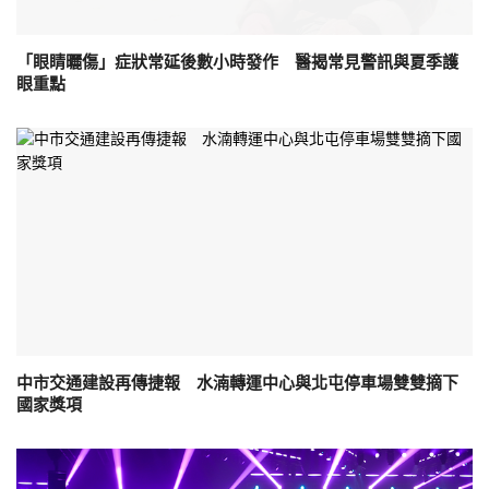
「眼睛曬傷」症狀常延後數小時發作 醫揭常見警訊與夏季護
眼重點
中市交通建設再傳捷報 水湳轉運中心與北屯停車場雙雙摘下
國家獎項