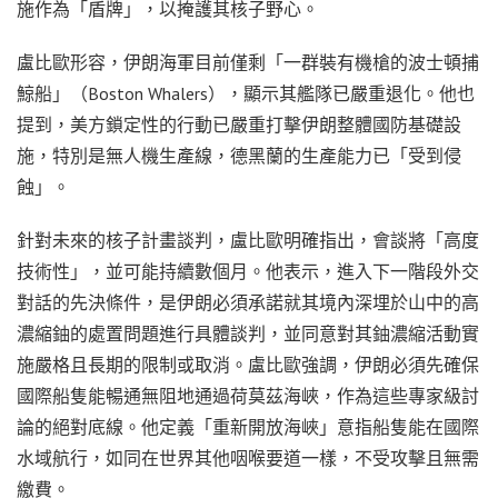
施作為「盾牌」，以掩護其核子野心。
盧比歐形容，伊朗海軍目前僅剩「一群裝有機槍的波士頓捕
鯨船」（Boston Whalers），顯示其艦隊已嚴重退化。他也
提到，美方鎖定性的行動已嚴重打擊伊朗整體國防基礎設
施，特別是無人機生產線，德黑蘭的生產能力已「受到侵
蝕」。
針對未來的核子計畫談判，盧比歐明確指出，會談將「高度
技術性」，並可能持續數個月。他表示，進入下一階段外交
對話的先決條件，是伊朗必須承諾就其境內深埋於山中的高
濃縮鈾的處置問題進行具體談判，並同意對其鈾濃縮活動實
施嚴格且長期的限制或取消。盧比歐強調，伊朗必須先確保
國際船隻能暢通無阻地通過荷莫茲海峽，作為這些專家級討
論的絕對底線。他定義「重新開放海峽」意指船隻能在國際
水域航行，如同在世界其他咽喉要道一樣，不受攻擊且無需
繳費。