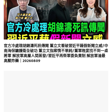
官方冷處理胡錦濤死訊傳聞 董立文看破習近平藉假新聞立威/中
南海保鑣護衛全破功 董立文指案情不單純/董軍晚宴找不到一桌
將軍 解放軍高層人間蒸發/習近平再祭軍委負責制 解放軍淪最
高壓炸藥｜20260809