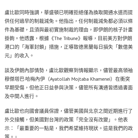
盧比歐同時強調，華盛頓已明確拒絕僅為換取開通水道而提
供任何過早的制裁減免。他指出，任何制裁減免都必須以條
件為基礎，且須與最初實施制裁的理由，即伊朗的核子計畫
掛鉤。他透露，根據《The Tribune》報導，目前美方對伊朗
港口的「海軍封鎖」措施，正導致德黑蘭每日損失「數億美
元」的收入。
談及伊朗內部情勢，盧比歐觀察到情報顯示，儘管最高領袖
穆傑塔巴·哈梅內伊（Ayatollah Mojtaba Khamenei）在衝突
早期受傷，但他正日益參與決策，儘管所有溝通皆透過書面
及中間人進行。
盧比歐也向國會議員保證，儘管美國與北京之間近期進行了
外交接觸，但美國對台灣的政策「完全沒有改變」。他表
示：「最重要的一點是，我們希望維持現狀。這是我們的政
策。」