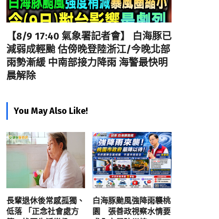
【8/9 17:40 氣象署記者會】 白海豚已
減弱成輕颱 估傍晚登陸浙江/今晚北部
雨勢漸緩 中南部接力降雨 海警最快明
晨解除
You May Also Like!
長輩退休後常感孤獨、
白海豚颱風強降雨襲桃
低落 「正念社會處方
園 張善政視察水情要