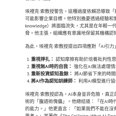
埃裡克·索教授警告，這種過度依賴恐導致
可能影響企業目標。他特別擔憂透過經驗和實踐積累的隱
knowledge）將面臨流失，尤其是在年
脅。他主張，組織應有意識地保留其機構認知
為此，埃裡克·索教授提出四項應對「AI引力
重視掙扎：
認知摩擦有助於培養批判性思
重視無AI時的自我：
強化在AI無法處理
重新投資認知盈餘：
將AI節省下來的時
將AI作為認知訓練師：
利用AI模型進行
埃裡克·索教授認為，AI本身並非危險，真
術的「腹語術傀儡」。他總結道：「在AI時
的能力。」他更直言：「如果我們不能在沒
思考。」其著作《The Collision: What AI 