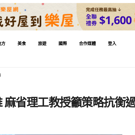
地方
美食
旅遊
國際
合作媒體
登入
賴
維 麻省理工教授籲策略抗衡