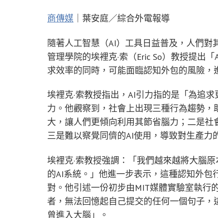
商傳媒
｜葉安庭／綜合外電報導
隨著人工智慧（AI）工具日益普及，人們對
管理學院的埃裡克·索（Eric So）教授提出「A
求效率的同時，可能面臨認知外包的風險，
埃裡克·索教授指出，AI引力指的是「為追
力。他觀察到，社會上出現三種行為趨勢，助
大，讓人們更傾向利用其節省腦力；二是社會
三是難以察覺同儕的AI使用，導致對生產力
埃裡克·索教授強調：「我們越來越將大腦
的AI系統。」他進一步表示，這種認知外包
對。他引述一份初步由MIT媒體實驗室執行的研
者，無法回憶起自己提交的任何一個句子，
曾進入大腦」。