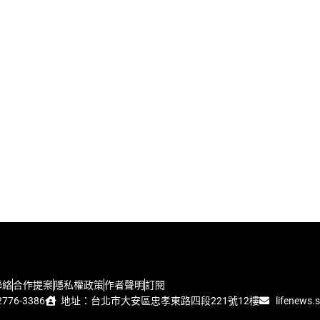
聯絡
合作提案
隱私權政策
作者聲明
訂閱
776-3386
地址：台北市大安區忠孝東路四段221號12樓
lifenews.