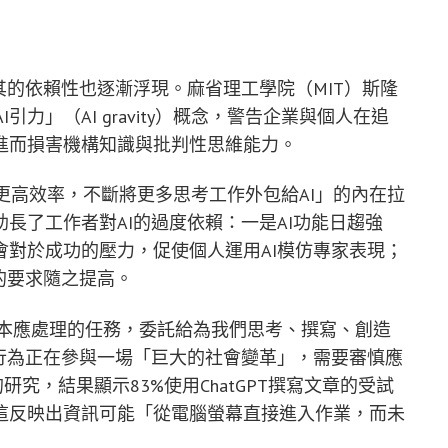
其的依賴性也逐漸浮現。麻省理工學院（MIT）斯隆
I引力」（AI gravity）概念，警告企業與個人在追
進而損害機構知識與批判性思維能力。
求更高效率，不斷將更多思考工作外包給AI」的內在拉
長了工作者對AI的過度依賴：一是AI功能日趨強
對於成功的壓力，促使個人運用AI模仿專家表現；
的要求隨之提高。
原本應處理的任務，委託給為我們思考、撰寫、創造
行為正在參與一場「巨大的社會變革」，需要審慎應
究，結果顯示83%使用ChatGPT撰寫文章的受試
這反映出資訊可能「從電腦螢幕直接進入作業，而未