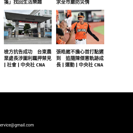
箋」找回生活樂趣
求全市嚴防災情
檢方抗告成功 台東農
張皓崴不擔心首打點遲
業處長涉圖利羈押禁見
到 追隨陳傑憲軌跡成
| 社會 | 中央社 CNA
長 | 運動 | 中央社 CNA
service@gmail.com