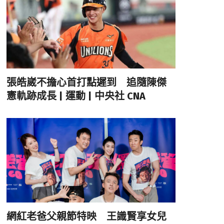
張皓崴不擔心首打點遲到 追隨陳傑
憲軌跡成長 | 運動 | 中央社 CNA
網紅老爸父親節特映 王識賢享女兒