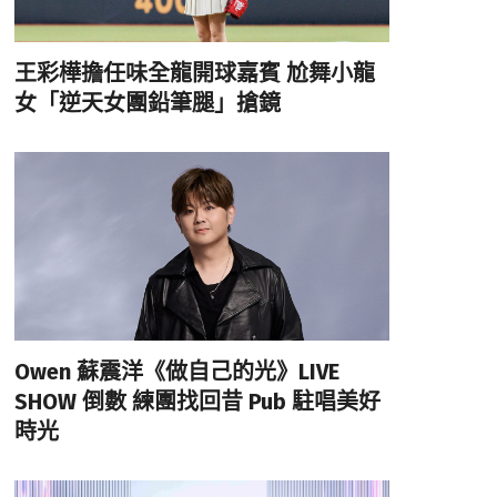
王彩樺擔任味全龍開球嘉賓 尬舞小龍
女「逆天女團鉛筆腿」搶鏡
Owen 蘇震洋《做自己的光》LIVE
SHOW 倒數 練團找回昔 Pub 駐唱美好
時光