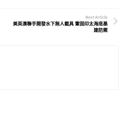
Next Article
美英澳聯手開發水下無人載具 鞏固印太海底基
建防禦