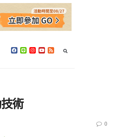
動技術
0