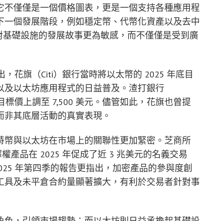
它不僅僅是一個價格圖表，更是一個支持各種應用程
下一個發展階段，例如穩定幣、代幣化資產以及去中
H）對基礎設施的發展故事更為敏感，而不僅僅是受到廣
導指出，花旗（Citi）銀行當時將以太幣的 2025 年底目
需求以及以太坊應用程式的日益普及。渣打銀行
025 年目標價上調至 7,500 美元。儘管如此，花旗也曾提
而非其底層活動的真實表現。
特幣與以太坊在市場上的關聯性更加緊密。芝商所
權產品在 2025 年促成了近 3 兆美元的名義交易
2025 年第四季的報告更指出，加密產品的參與度創
工具及未平倉合約量顯著擴大，有利於交易者針對事
角色，引領市場趨勢；而以太坊則日益承擔起基礎設