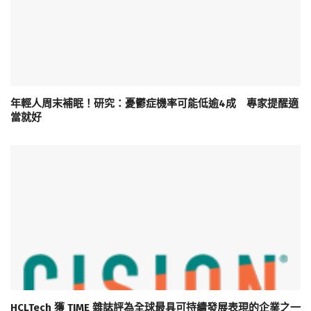
年輕人周末補眠！研究：憂鬱症機率可能低逾4成 專家提醒適
當就好
HCLTech 獲 TIME 雜誌評為全球最具可持續發展表現的企業之一