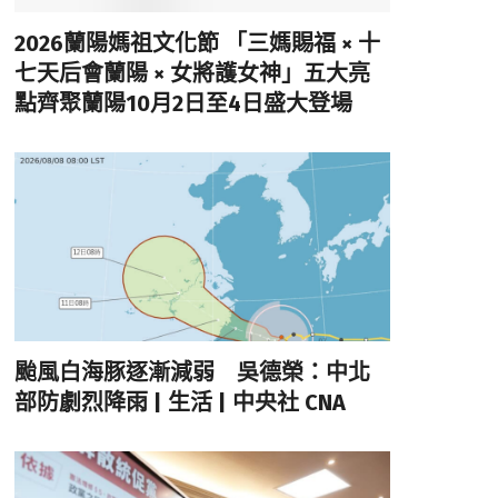
2026蘭陽媽祖文化節 「三媽賜福 × 十
七天后會蘭陽 × 女將護女神」五大亮
點齊聚蘭陽10月2日至4日盛大登場
颱風白海豚逐漸減弱 吳德榮：中北
部防劇烈降雨 | 生活 | 中央社 CNA