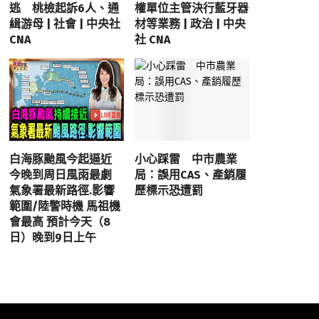
逃 桃檢起訴6人、通
權單位主管決行藍牙器
緝游母 | 社會 | 中央社
材等業務 | 政治 | 中央
CNA
社 CNA
白海豚颱風今起逼近
小心踩雷 中市農業
今晚到周日風雨最劇
局：誤用CAS、產銷履
氣象署最新路徑.影響
歷標示恐遭罰
範圍/陸警時機 馬祖機
會最高 預計今天（8
日）晚到9日上午