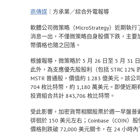
商傳媒
｜方承業／綜合外電報導
軟體公司微策略（MicroStrategy）近期執
消息一出，不僅微策略自身股價下跌，主要加密貨
幣價格也隨之回落。
根據報導，微策略於 5 月 26 日至 5 月 3
此外，為支應優先股股利（包括 STRC 12% 
MSTR 普通股，價值約 1.283 億美元。該公
704 枚比特幣，約 1,180 萬美元。即
投資組合共計 843,706 枚比特幣。
受此影響，加密貨幣相關股票於週一早盤普遍
徘徊於 150 美元左右；Coinbase（COIN
價格則跌破 72,000 美元關卡，在 24 小時