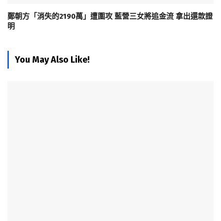
鄭朝方「消失的2190萬」遭圍攻 藍營三女將追金流 拿出還款證
明
You May Also Like!