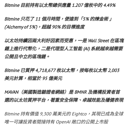
Bitmine 目前持有以太幣總供應量 1.207 億枚中的 4.49%
Bitmine 只花了 11 個月時間，便達到「5% 的煉金術 」
(‘Alchemy of 5%’)，超越 90% 的目標進度
以太坊持續因兩大利好因素而受惠，一是 Wall Street 在區塊
鏈上進行代幣化，二是代理型人工智能 (AI) 系統越來越需要
公開且中立的區塊鏈。
Bitmine 已質押 4,718,677 枚以太幣，按每枚以太幣 2,003
美元計算，相當於 95 億美元
MAVAN（美國製造驗證者網絡）是 BMNR 及機構投資者首
選的以太坊質押平台，著重安全保障、卓越效能及穩健表現
Bitmine 持有價值 9,300 萬美元的 Eightco，其現已成為全球
唯一可讓投資者間接持有 OpenAI 敞口的公開上市股