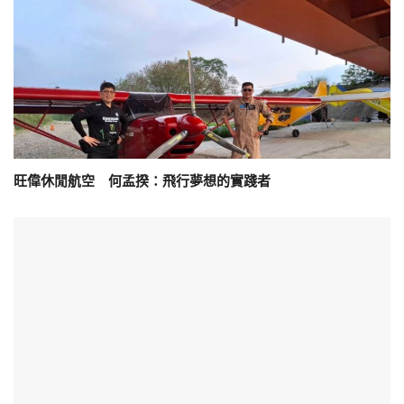
旺偉休閒航空 何孟揆：飛行夢想的實踐者