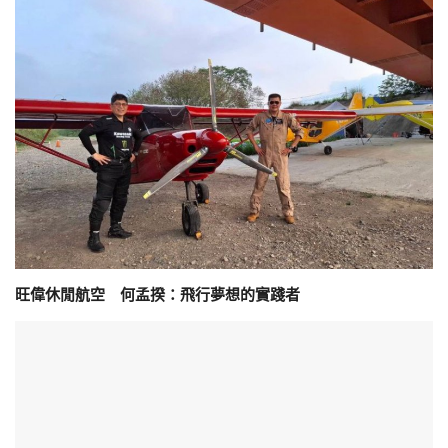
旺偉休閒航空 何孟揆：飛行夢想的實踐者