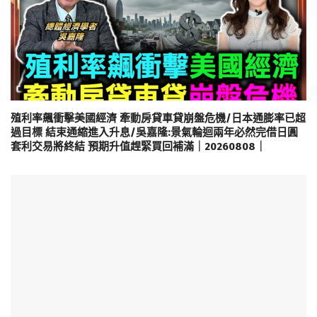
殖利率飆衝擊美國經濟 牽動房貸車貸崩盤危機/日本通膨率已超
過目標 結束通縮進入升息/吳嘉隆:景氣輪迴兩年必然完借日圓
套利交易將終結 預期升值趕緊買回補滿｜20260808｜