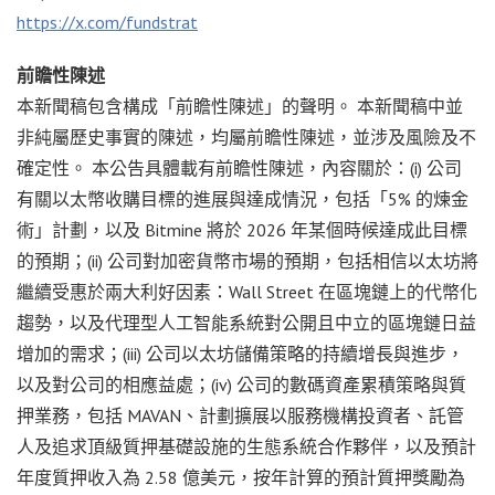
https://x.com/fundstrat
前瞻性陳述
本新聞稿包含構成「前瞻性陳述」的聲明。 本新聞稿中並
非純屬歷史事實的陳述，均屬前瞻性陳述，並涉及風險及不
確定性。 本公告具體載有前瞻性陳述，內容關於：(i) 公司
有關以太幣收購目標的進展與達成情況，包括「5% 的煉金
術」計劃，以及 Bitmine 將於 2026 年某個時候達成此目標
的預期；(ii) 公司對加密貨幣市場的預期，包括相信以太坊將
繼續受惠於兩大利好因素：Wall Street 在區塊鏈上的代幣化
趨勢，以及代理型人工智能系統對公開且中立的區塊鏈日益
增加的需求；(iii) 公司以太坊儲備策略的持續增長與進步，
以及對公司的相應益處；(iv) 公司的數碼資產累積策略與質
押業務，包括 MAVAN、計劃擴展以服務機構投資者、託管
人及追求頂級質押基礎設施的生態系統合作夥伴，以及預計
年度質押收入為 2.58 億美元，按年計算的預計質押獎勵為