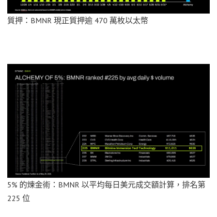
質押：BMNR 現正質押逾 470 萬枚以太幣
5% 的煉金術：BMNR 以平均每日美元成交額計算，排名第
225 位