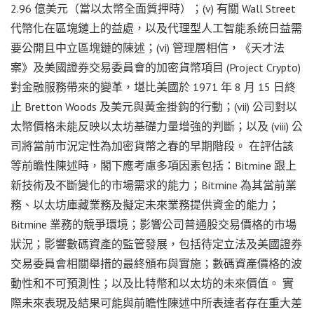
2.96 億美元（當以太幣全面質押時）；(v) 有關 Wall Street
代幣化在區塊鏈上的益處，以及代理型人工智能系統日益需
要公開且中立區塊鏈的陳述；(vi) 管理層相信，《天才法
案》及美國證券交易委員會的加密貨幣項目 (Project Crypto)
對金融服務帶來的變革，堪比美國於 1971 年 8 月 15 日終
止 Bretton Woods 及美元與黃金掛鈎的行動；(vii) 公司對以
太幣價格未能反映以太坊基礎力量增強的判斷；以及 (viii) 公
司將當前市況定性為加密貨幣之春的早期階段。 在評估該
等前瞻性陳述時，閣下應考慮多項因素包括：Bitmine 跟上
新技術及不斷變化的市場需求的能力；Bitmine 為其當前業
務、以太坊庫藏業務及擬定未來業務提供資金的能力；
Bitmine 業務的競爭環境；影響公司普通股交易價格的市場
狀況；影響數碼資產的監管發展，包括待定立法及美國證券
交易委員會相關舉措的最終頒布與實施；數碼資產價格的波
動性和不可預測性；以及比特幣和以太坊的未來價值。 實
際未來表現及結果可能與前瞻性陳述中所表達者存在重大差