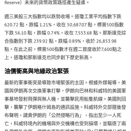
Reserve）未來的貨幣政策路徑產生疑慮。
週三美股三大指數均以跌勢收場。道瓊工業平均指數下跌
620.72 點，跌幅 1.21%，收在 50,687.07 點。標普500指數
下跌 56.10 點，跌幅 0.74%，收在 7,553.68 點。那斯達克綜
合指數則下跌 239.92 點，跌幅 0.89%，收於 26,853.98
點。在此之前，標普500指數才在週二首度收於7,600點之
上，道瓊和那斯達克也同步創下歷史新高。
油價衝高與地緣政治緊張
最新的軍事衝突是導致市場緊張的主因。根據外媒報導，美
國與伊朗再次交換軍事打擊，伊朗向巴林和科威特的美國軍
事基地發射飛彈與無人機，並襲擊民用船隻航線。美國則回
擊，襲擊了伊朗格什姆島的通訊設施。科威特外交部隨後發
布聲明，譴責伊朗的「公然侵略行為」，指出至少一人死
亡，科威特境內的機場與外交機構也受到損壞，並驅逐了兩