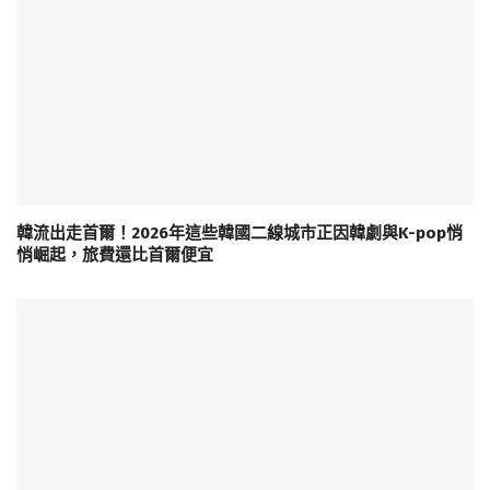
韓流出走首爾！2026年這些韓國二線城市正因韓劇與K-pop悄
悄崛起，旅費還比首爾便宜