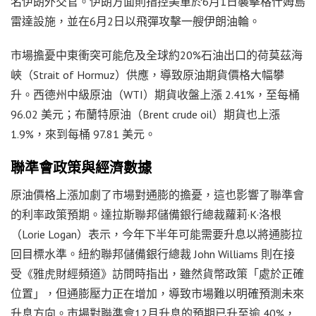
名伊朗外交官。伊朗方面則指控美軍於6月1日襲擊格什姆島
雷達設施，並在6月2日以飛彈攻擊一艘伊朗油輪。
市場擔憂中東衝突可能危及全球約20%石油出口的荷莫茲海
峽（Strait of Hormuz）供應，導致原油期貨價格大幅攀
升。西德州中級原油（WTI）期貨收盤上漲 2.41%，至每桶
96.02 美元；布蘭特原油（Brent crude oil）期貨也上漲
1.9%，來到每桶 97.81 美元。
聯準會政策與經濟數據
原油價格上漲加劇了市場對通膨的擔憂，這也影響了聯準會
的利率政策預期。達拉斯聯邦儲備銀行總裁蘿莉·K·洛根
（Lorie Logan）表示，今年下半年可能需要升息以將通膨拉
回目標水準。紐約聯邦儲備銀行總裁 John Williams 則在接
受《雅虎財經頻道》訪問時指出，雖然貨幣政策「處於正確
位置」，但通膨壓力正在增加，導致市場難以明確預測未來
升息方向。市場對聯準會12月升息的預期已升至逾 40%，