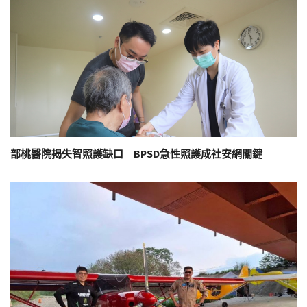
部桃醫院揭失智照護缺口 BPSD急性照護成社安網關鍵