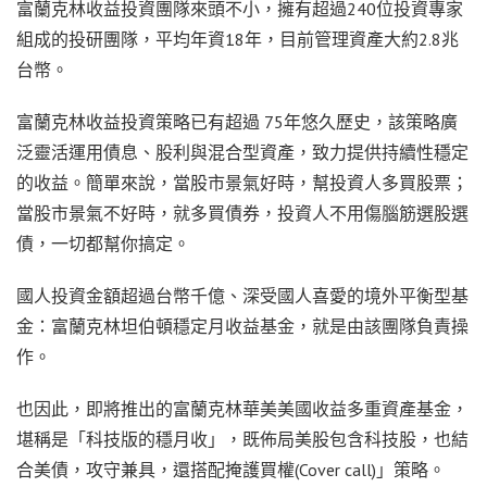
富蘭克林收益投資團隊來頭不小，擁有超過240位投資專家
組成的投研團隊，平均年資18年，目前管理資產大約2.8兆
台幣。
富蘭克林收益投資策略已有超過 75年悠久歷史，該策略廣
泛靈活運用債息、股利與混合型資產，致力提供持續性穩定
的收益。簡單來說，當股市景氣好時，幫投資人多買股票；
當股市景氣不好時，就多買債券，投資人不用傷腦筋選股選
債，一切都幫你搞定。
國人投資金額超過台幣千億、深受國人喜愛的境外平衡型基
金：富蘭克林坦伯頓穩定月收益基金，就是由該團隊負責操
作。
也因此，即將推出的富蘭克林華美美國收益多重資產基金，
堪稱是「科技版的穩月收」，既佈局美股包含科技股，也結
合美債，攻守兼具，還搭配掩護買權(Cover call)」策略。