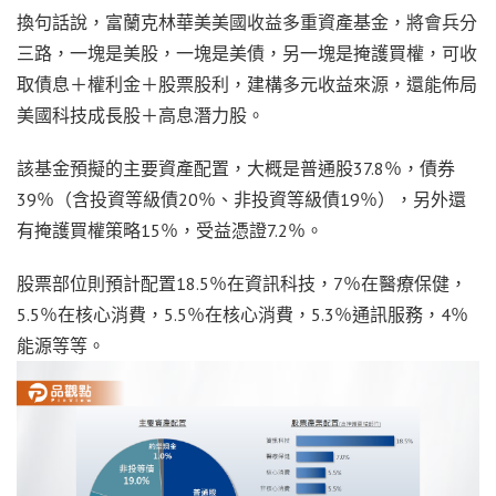
換句話說，富蘭克林華美美國收益多重資產基金，將會兵分
三路，一塊是美股，一塊是美債，另一塊是掩護買權，可收
取債息＋權利金＋股票股利，建構多元收益來源，還能佈局
美國科技成長股＋高息潛力股。
該基金預擬的主要資產配置，大概是普通股37.8％，債券
39％（含投資等級債20％、非投資等級債19％），另外還
有掩護買權策略15％，受益憑證7.2％。
股票部位則預計配置18.5％在資訊科技，7％在醫療保健，
5.5％在核心消費，5.5％在核心消費，5.3％通訊服務，4％
能源等等。