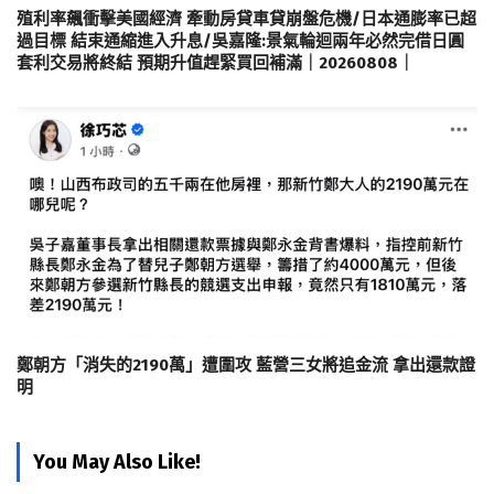
殖利率飆衝擊美國經濟 牽動房貸車貸崩盤危機/日本通膨率已超
過目標 結束通縮進入升息/吳嘉隆:景氣輪迴兩年必然完借日圓
套利交易將終結 預期升值趕緊買回補滿｜20260808｜
鄭朝方「消失的2190萬」遭圍攻 藍營三女將追金流 拿出還款證
明
You May Also Like!