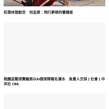
旺偉休閒航空 何孟揆：飛行夢想的實踐者
桃園盃籃球賽廠商以AI假球隊報名灌水 負責人交保 | 社會 | 中
央社 CNA