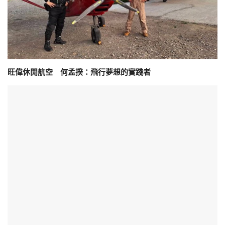
旺偉休閒航空 何孟揆：飛行夢想的實踐者