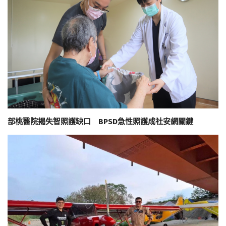
部桃醫院揭失智照護缺口 BPSD急性照護成社安網關鍵