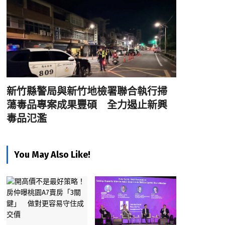
新竹縣警局與新竹地檢署聯合執行掃
蕩毒品專案成果豐碩 全力遏止新興
毒品氾濫
You May Also Like!