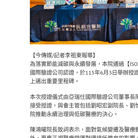
【今傳媒/記者李祖東報導】
為落實節能減碳與永續發展，本院通過【ISO 1
國際驗證公司認證，於115年6月3日舉辦
上邁出重要里程碑。
本次授證儀式由亞瑞仕國際驗證公司董事長
接受授證，與會主管包括劉昭宏副院長、劉
院推動永續治理與低碳醫療的決心。
陳鴻曜院長致詞表示，面對氣候變遷及醫療