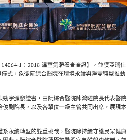
4064-1：2018 溫室氣體盤查查證】，並獲亞瑞仕
授證儀式，象徵阮綜合醫院在環境永續與淨零轉型推動
陳勁宇頒發證書，由阮綜合醫院陳鴻曜院長代表醫院
怡俊副院長，以及各單位一級主管共同出席，展現本
體系永續轉型的雙重挑戰，醫院除持續守護民眾健康