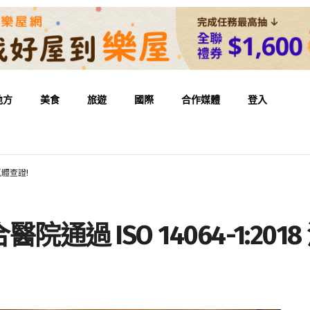
地方
美食
旅遊
國際
合作媒體
登入
氣體查證!
過 ISO 14064-1:201