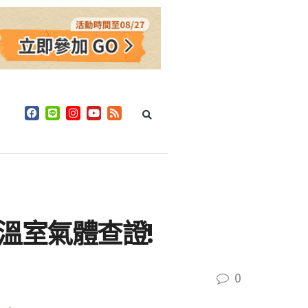
8 溫室氣體查證!
0