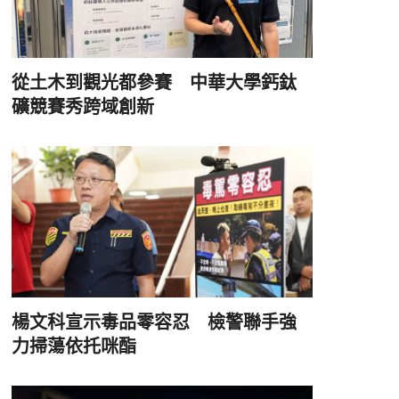
從土木到觀光都參賽 中華大學鈣鈦
礦競賽秀跨域創新
楊文科宣示毒品零容忍 檢警聯手強
力掃蕩依托咪酯