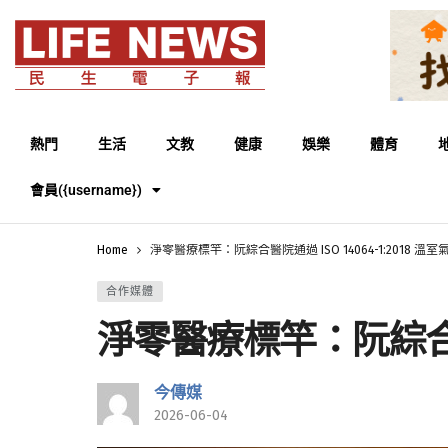
熱門
生活
文教
健康
娛樂
體育
會員({username})
Home
淨零醫療標竿：阮綜合醫院通過 ISO 14064-1:2018 溫室
合作媒體
淨零醫療標竿：阮綜合醫院通
今傳媒
2026-06-04