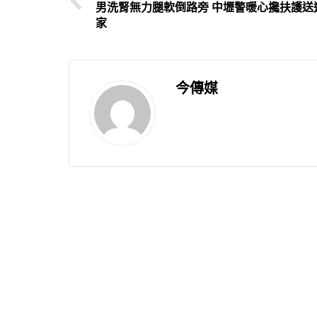
男洗腎無力腿軟倒路旁 中壢警暖心攙扶護送
家
今傳媒