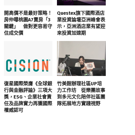
開高價不是最好策略！
Questex旗下國際酒店
房仲曝桃園A7賣房「3
業投資論壇亞洲峰會表
關鍵」 做對更容易守
示，亞洲酒店業有望迎
住成交價
來投資加速期
復星國際榮膺《全球銀
竹美館辦理社區UP培
行與金融評論》三項大
力工作坊 從樂團故事
獎，ESG、企業社會責
到多元文化陪伴社區團
任及品牌實力再獲國際
隊拓展地方實踐視野
權威認可