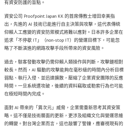
有資安防護的盲點。
資安公司 Proofpoint Japan KK 的首席傳教士增田幸美指
出，先進的 AI 技術已能進行自主決策與攻擊，這代表傳統
仰賴人工應變的資安防禦模式將難以應對。日本許多企業在
追求「不停歇 IT」（non-stop IT）的營運目標下，可能忽
略了不斷演進的網路攻擊手段所帶來的資安風險。
過去，駭客發動攻擊仍需仰賴人類操作與判斷，攻擊鏈相對
較長。然而，AI 驅動的攻擊能夠在毫秒級的時間內分析目標
弱點、執行入侵、並迅速擴散，壓縮了企業資安團隊的反應
時間。一旦系統遭攻破，後續的資料竊取或勒索行為也可能
在極短時間內完成。
面對 AI 帶來的「異次元」威脅，企業需重新思考其資安策
略。這不僅是技術層面的更新，更涉及組織文化與營運思維
的轉變。對台灣企業而言，這也敲響了警鐘，應審視現有的