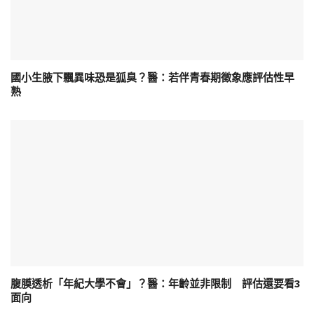
國小生腋下飄異味恐是狐臭？醫：若伴青春期徵象應評估性早
熟
腹膜透析「年紀大學不會」？醫：年齡並非限制 評估還要看3
面向