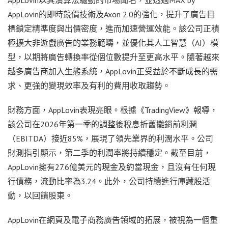
AppLovin的即時競價技術及Axon 2.0的強化，提升了廣告目
標鎖定精準度與出價密度，進而加速營運效能。該公司正積
極擴大非遊戲廣告的業務範疇，並優化其人工智慧（AI）模
型，以期將廣告轉換率從個位數提升至更高水平。隨著越來
越多廣告商加入生態系統，AppLovin正受益於不斷成長的需
求、更強的變現效率及有利的費用收取趨勢。
財務方面，AppLovin表現亮眼。根據《TradingView》報導，
該公司在2026年第一季的調整後稅息折舊攤銷前利潤
（EBITDA）接近85%，展現了領先業界的利潤水平。公司
財測指引顯示，第二季的利潤率將持續穩定。截至目前，
AppLovin擁有27.6億美元的現金及約當現金，且沒有任何現
行債務，流動比率為3.24。此外，公司持續進行庫藏股活
動，以回饋股東。
AppLovin在網頁及電子商務廣告領域的拓展，被視為一個重