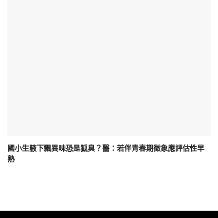
國小生腋下飄異味恐是狐臭？醫：若伴青春期徵象應評估性早
熟