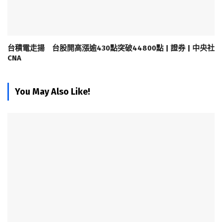
台積電走揚 台股開高漲逾430點突破44800點 | 證券 | 中央社
CNA
You May Also Like!