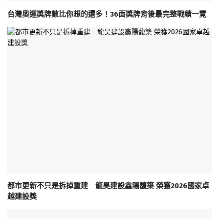
台灣奧運獎牌數比你想的還多！36面獎牌背後最完整戰績一覽
都市更新不只是拆掉重建 龍昊建設鑫陽馥築 榮獲2026國家卓
越建設獎