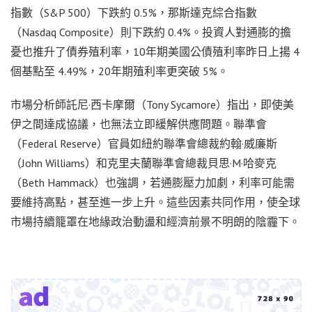
指數（S&P 500）下跌約 0.5%，那斯達克綜合指數
（Nasdaq Composite）則下跌約 0.4%。投資人對通膨的擔
憂也推升了債券殖利率，10年期美國公債殖利率昨日上揚 4
個基點至 4.49%，20年期殖利率更突破 5%。
市場分析師託尼·西卡摩爾（Tony Sycamore）指出，即使美
伊之間達成協議，也無法立即緩解供應問題。聯準會
（Federal Reserve）官員如紐約聯準會總裁約翰·威廉斯
（John Williams）和克里夫蘭聯準會總裁貝思·M·哈麥克
（Beth Hammack）也強調，若通膨壓力加劇，利率可能需
要維持高點，甚至進一步上升。這些因素共同作用，使全球
市場持續籠罩在地緣政治動盪和經濟前景不明朗的陰霾下。