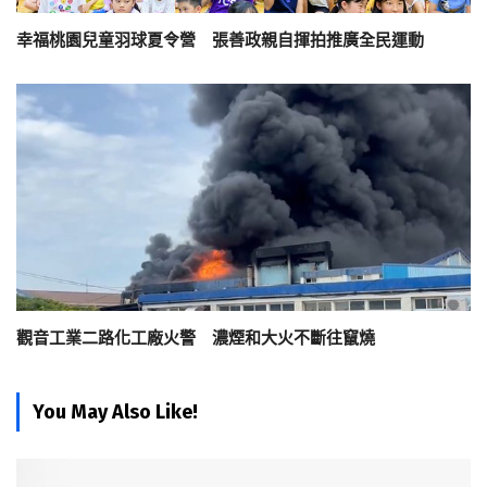
幸福桃園兒童羽球夏令營 張善政親自揮拍推廣全民運動
觀音工業二路化工廠火警 濃煙和大火不斷往竄燒
You May Also Like!