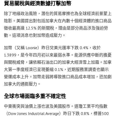
貿易關稅與經濟數據打擊加幣
除了地緣政治風險，潛在的貿易摩擦也為全球經濟前景蒙上
陰影。美國提出對包括加拿大在內數十個經濟體的進口商品
徵收最高達 12.5% 的新關稅，理由是部分商品涉及強迫勞
動。這項消息也對加幣造成壓力。
加幣（又稱 Loonie）昨日兌美元匯率下跌 0.4%，收於
1.3899，是今年四月初以來最弱水準。能源供應中斷的擔憂
與關稅威脅，讓依賴石油出口的加拿大經濟雪上加霜。加拿
大第一季度經濟已呈現萎縮 0.1%，近期服務業調查也顯示
營運成本上升。加幣走弱將導致進口商品成本增加，恐加劇
加拿大的通膨壓力。
全球市場面臨多重不確定性
中東衝突與油價上漲也波及美國股市。道瓊工業平均指數
（Dow Jones Industrial Average）昨日下跌 0.8%，標普500