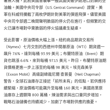
署無人機，此前美國曾襲擊一艘試圖突破伊朗港口封鎖的空
油輪。美國中央司令部（U.S. Central Command）證實，美
軍在科威特攔截了兩枚伊朗針對美軍的彈道飛彈。儘管美國
中央司令部週二晚間聲明脆弱的停火仍在進行，但頻繁的交
火已讓市場對中東脆弱的停火協議產生疑慮。
受此影響，原油價格大幅上漲。紐約商品期貨交易所
（Nymex）七月交割的西德州中間基原油（WTI）期貨週一
飆升 7.6%，達到每桶 93.99 美元；布蘭特原油（Brent）期
貨也跳漲 6.6%，來到每桶 97.15 美元。昨日，布蘭特原油期
貨價格更進一步上漲至約每桶 98 美元。埃克森美孚
（Exxon Mobil）高級副總裁尼爾·查普曼（Neil Chapman）
警告，全球石油庫存正接近「前所未有」的低點，若供應持
續緊縮，原油價格可能飆升至每桶 160 美元。美國商業原
油庫存上週驟降 800 萬桶，煉油需求與出口量同步增加，
戰略石油儲備也持續減少，加劇了市場對供應的擔憂。