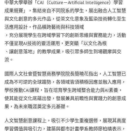
中華大學舉辦「CAI（Culture－Artificial Intelligence）學習
成果競賽」，集結來自不同院系的學生，展出融合人工智慧
與文化創意的多元作品，從茶文化意象及藍染技術轉化至生
活應用設計，作品橫跨藝術與科技領域
，充分展現學生在跨域學習下的創新思維與實務能力，活動
不僅呈現AI技術的靈活運用，更突顯「以文化為根
、讓創意落地」的教學成果，吸引眾多師生到場觀摩與交
流。
國際人文社會暨智慧商務學院院長簡曉花指出，人工智慧已
成為不可逆的全球趨勢，各領域皆須積極因應並融入應用，
學校推動CAI課程，旨在培育學生跨域整合能力與AI素養，
使其能從文化底蘊出發，發展兼具前瞻性與實踐力的創意成
果，為未來職涯奠定多元基礎。
人文智慧創意課程上，吸引不少學生重複選修，展現其高度
學習價值與吸引力，建築與都市計畫學系教師廖柏晴表示，