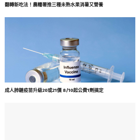
翻轉新吃法！農糧署推三種未熟水果消暑又營養
成人肺鏈疫苗升級20或21價 8/10起公費1劑搞定