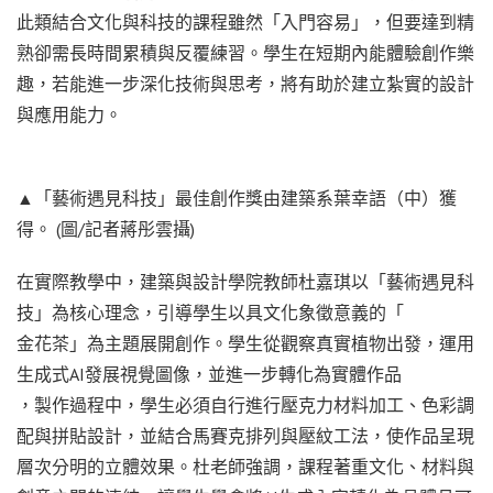
此類結合文化與科技的課程雖然「入門容易」，但要達到精
熟卻需長時間累積與反覆練習。學生在短期內能體驗創作樂
趣，若能進一步深化技術與思考，將有助於建立紮實的設計
與應用能力。
▲「藝術遇見科技」最佳創作獎由建築系葉幸語（中）獲
得。 (圖/記者蔣彤雲攝)
在實際教學中，建築與設計學院教師杜嘉琪以「藝術遇見科
技」為核心理念，引導學生以具文化象徵意義的「
金花茶」為主題展開創作。學生從觀察真實植物出發，運用
生成式AI發展視覺圖像，並進一步轉化為實體作品
，製作過程中，學生必須自行進行壓克力材料加工、色彩調
配與拼貼設計，並結合馬賽克排列與壓紋工法，使作品呈現
層次分明的立體效果。杜老師強調，課程著重文化、材料與