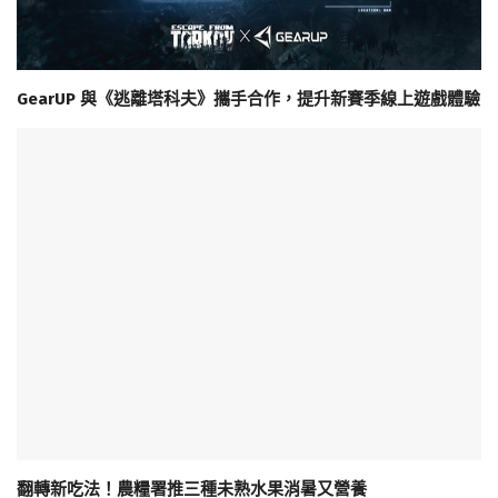
GearUP 與《逃離塔科夫》攜手合作，提升新賽季線上遊戲體驗
翻轉新吃法！農糧署推三種未熟水果消暑又營養