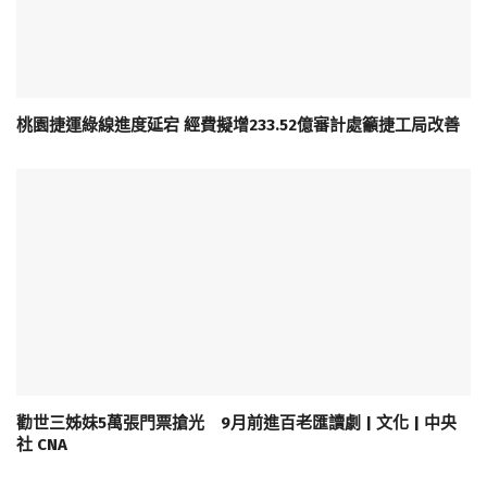
桃園捷運綠線進度延宕 經費擬增233.52億審計處籲捷工局改善
勸世三姊妹5萬張門票搶光 9月前進百老匯讀劇 | 文化 | 中央
社 CNA