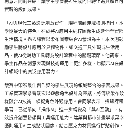
創意之間的連結，讓學生學會將AI生成內容轉化為具體且可
實踐的設計成果。
「AI與現代工藝設計創意實作」課程講師連威棣則指出，本
學期最大的特色，在於將AI應用由純粹圖像生成延伸至實際
生活情境。過去課程以染布圖案結合AI發想為主，本次則鼓
勵學生將設計應用於具體物件，如交通工具外觀或生活用
品，使AI從輔助工具轉為設計流程中的關鍵環節。他觀察，
學生作品在創意表現與技術運用上更加多樣，也顯示AI在設
計領域中的廣泛應用潛力。
競賽中榮獲最佳創作獎的學生展現跨領域整合的學習成果。
工業管理學系曹駿宏以遊戲角色設計為靈感，將傳統染布紋
樣融合AI技術，模擬角色外觀應用。曹同學表示，透過課程
學習，已從單向「操作AI」進一步轉變為「與AI互動」，有
效提升創意發想與工具運用能力。建築與都市計畫學系葉幸
語則運用AI生成點狀圖像，結合壓克力材質進行拼貼創作，