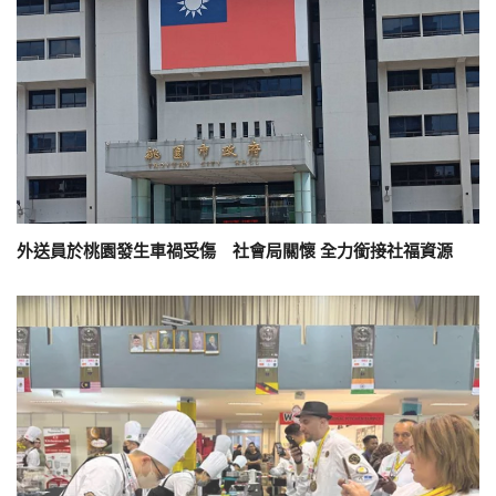
外送員於桃園發生車禍受傷 社會局關懷 全力銜接社福資源