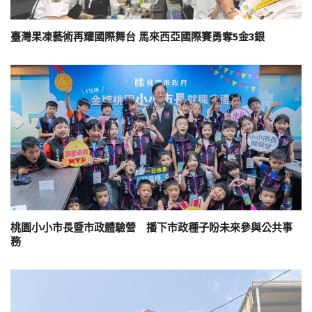
臺灣果凍藝術再耀國際舞台 馬來西亞國際賽勇奪5金3銀
桃園小小市長暨市政體驗營 播下市政種子盼未來參與公共事
務