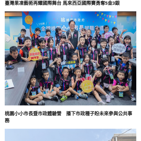
臺灣果凍藝術再耀國際舞台 馬來西亞國際賽勇奪5金3銀
桃園小小市長暨市政體驗營 播下市政種子盼未來參與公共事
務