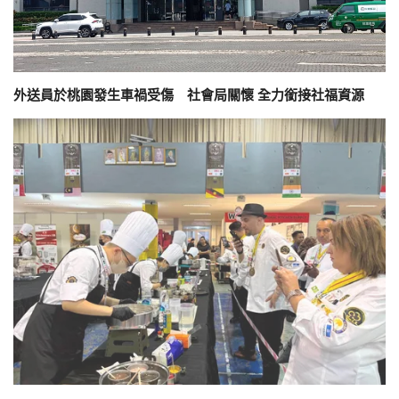
外送員於桃園發生車禍受傷 社會局關懷 全力銜接社福資源