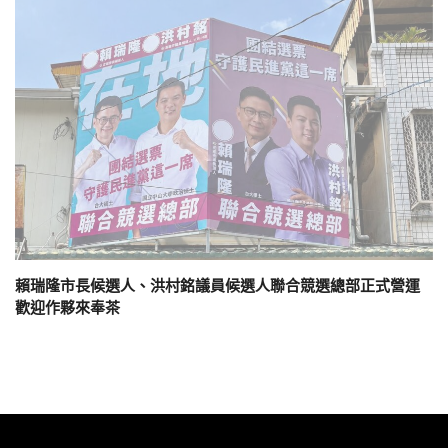
賴瑞隆市長候選人、洪村銘議員候選人聯合競選總部正式營運
歡迎作夥來奉茶