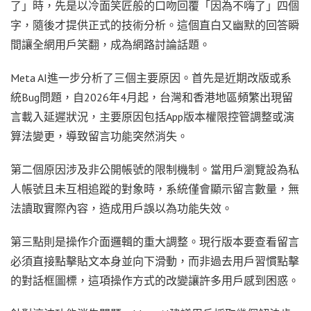
了」時，先是以冷面笑匠般的口吻回覆「因為不嗨了」四個
字，隨後才提供正式的技術分析。這個直白又幽默的回答瞬
間讓全網用戶笑翻，成為網路討論話題。
Meta AI進一步分析了三個主要原因。首先是近期改版或系
統Bug問題，自2026年4月起，台灣和香港地區頻繁出現留
言載入延遲狀況，主要原因包括App版本權限控管調整或演
算法變更，導致留言功能突然消失。
第二個原因涉及非公開帳號的限制機制。當用戶瀏覽設為私
人帳號且未互相追蹤的對象時，系統僅會顯示留言數量，無
法讀取實際內容，造成用戶誤以為功能失效。
第三點則是操作介面邏輯的重大調整。現行版本要查看留言
必須直接點擊貼文本身並向下滑動，而非過去用戶習慣點擊
的對話框圖標，這項操作方式的改變讓許多用戶感到困惑。