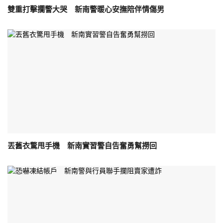
雙重打擊攔警大哭 新南警暖心安撫陪伴情傷男
丟舊衣驚甩手機 新南實習警自告奮勇幫撈回