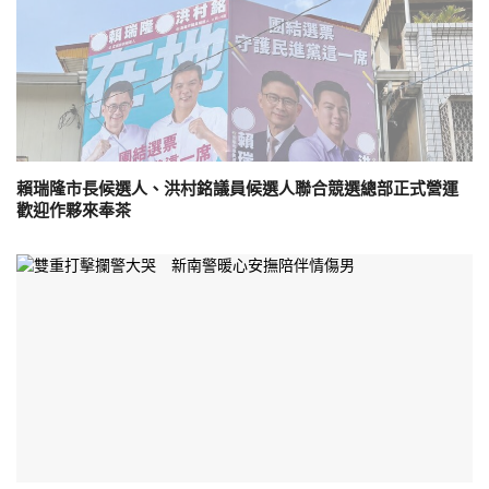
賴瑞隆市長候選人、洪村銘議員候選人聯合競選總部正式營運
歡迎作夥來奉茶