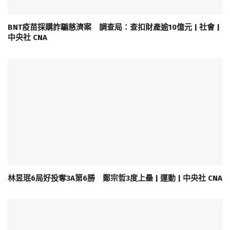
BNT疫苗採購詐騙慈濟案 調查局：查扣財產逾10億元 | 社會 |
中央社 CNA
林昱珉6局好投奪3A第6勝 鄭宗哲3度上壘 | 運動 | 中央社 CNA