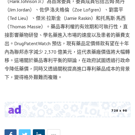
（Hank Johnson Jr.）為首席委員，委員成員包括吉姆·喬丹
（Jim Jordan）、佐伊·洛夫格倫（Zoe Lofgren）、劉雲平
（Ted Lieu）、傑米·拉斯金（Jamie Raskin）和托馬斯·馬西
（Thomas Massie）。藥品專利權的有效期和可執行性，直
接影響藥物研發、學名藥進入市場的速度以及患者的藥費支
出。DrugPatentWatch 預估，現有藥品定價條款有望在十年
內為聯邦赤字減少 2,370 億美元，這代表藥廠價值將大幅轉
移。這場關於藥品專利平衡的辯論，在政府試圖透過行政命
令降低藥價，同時又透過關稅提高進口專利藥品成本的背景
下，變得格外艱難而複雜。