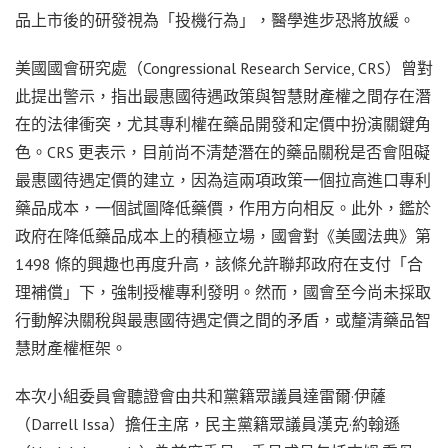
品上市後的研發視為「投機行為」，醫學進步恐將放緩。
美國國會研究處（Congressional Research Service, CRS）曾對
此提出警示，指出最惠國待遇政策與智慧財產權之間存在潛
在的法律衝突，尤其專利權在藥品開發和定價中扮演關鍵角
色。CRS 更表示，目前尚不清楚潛在的藥品關稅是否會阻礙
最惠國待遇定價的建立，因為這兩項政策一個拉高進口專利
藥品成本，一個試圖降低藥價，作用方向相反。此外，鑑於
政府在降低藥品成本上的積極立場，國會對《美國法典》第
1498 條的興趣也再度升高，該條允許聯邦政府在支付「合
理補償」下，強制授權專利發明。然而，國會至今尚未採取
行動解決關稅與最惠國待遇定價之間的矛盾，或釐清藥品智
慧財產權框架。
本次小組委員會聽證會由共和黨籍眾議員達雷爾·伊薩
（Darrell Issa）擔任主席，民主黨籍眾議員漢克·約翰遜