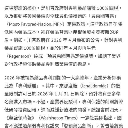
這場辯論的核心，是川普政府對專利藥品課徵 100% 關稅，
以及推動將美國藥價與全球最低價掛鉤的「最惠國待遇」
（Most-Favored-Nation, MFN）定價政策。這些政策旨在降
低國內藥品成本，卻在藥品智慧財產權領域引發複雜的矛
盾。例如，川普政府在 2026 年 4 月頒布的公告，針對專利
藥品實施 100% 關稅，並於同年 4 月與再生元
（Regeneron）達成一項最惠國待遇定價協議，加劇了業界
對行政措施侵蝕藥品專利商業價值的擔憂。
2026 年被視為藥品專利到期的一大高峰年，產業分析師稱
此為「專利懸崖」。其中，來那度胺（lenalidomide）的數
量限制許可已於 2026 年 1 月 31 日解除，預計將有更多學
名藥進入市場。不過，產業界反駁稱，專利保護的削弱將降
低研發投資回報，進而減緩新療法的開發。聽證會前四天，
《華盛頓時報》（Washington Times）一篇社論即指出，國
會不應透過削弱專利保護來「懲罰藥品創新」，警告若將藥