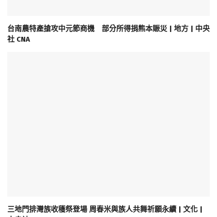
台南農特產搶攻中元節商機 部分所得捐熊本賑災 | 地方 | 中央
社 CNA
三地門排灣族收穫祭登場 周春米與族人共舞祈願永續 | 文化 |