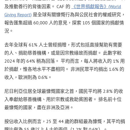
及推動善行的背後因素。 CAF 的
《世界捐獻報告》(World
Giving Report)
是全球有關慷慨行為與公民社會的權威研究，
報告匯集超過 60,000 人的意見，探索 105 個國家的捐獻情
況。
去年全球有 61% 人士曾經捐贈，形式包括直接幫助有需要
的人、捐助慈善機構，或是因宗教緣故而捐獻。 此數字較
2024 年的 64% 稍為回落。 平均而言，每人將收入的 1% 用
於捐獻，惟各地水平不盡相同。 非洲民眾平均捐出 1.6% 的
收入，歐洲則為 0.6%。
尼日利亞位居全球最慷慨國家之首，國民平均將 2.8% 的收
入奉獻給慈善機構、用於宗教或救助貧困者。 排名前十位
最慷慨的國家，盡在非洲及亞洲。
按佔收入比例而言，25 至 44 歲的群組最為慷慨，其平均捐
贈比例為 55 歲以上人士的兩倍（1.2% 對 0.6%）。