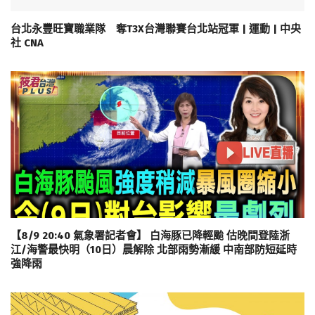
台北永豐旺寶職業隊 奪T3X台灣聯賽台北站冠軍 | 運動 | 中央
社 CNA
【8/9 20:40 氣象署記者會】 白海豚已降輕颱 估晚間登陸浙
江/海警最快明（10日）晨解除 北部雨勢漸緩 中南部防短延時
強降雨