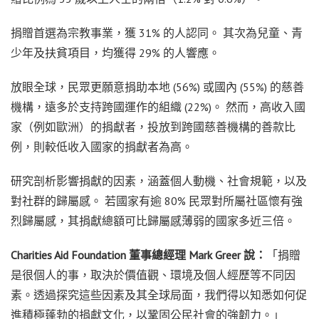
捐贈首選為宗教事業，獲 31% 的人認同。 其次為兒童、青
少年及扶貧項目，均獲得 29% 的人響應。
放眼全球，民眾更願意捐助本地 (56%) 或國內 (55%) 的慈善
機構，遠多於支持跨國運作的組織 (22%)。 然而，高收入國
家（例如歐洲）的捐獻者，投放到跨國慈善機構的善款比
例，則較低收入國家的捐獻者為高。
研究剖析影響捐獻的因素，涵蓋個人動機、社會規範，以及
對社群的歸屬感。 若國家有逾 80% 民眾對所屬社區懷有強
烈歸屬感，其捐獻總額可比歸屬感薄弱的國家多近三倍。
Charities Aid Foundation 董事總經理 Mark Greer 說：
「捐贈
是很個人的事，取決於價值觀、環境及個人經歷等不同因
素。透過探究這些因素及其全球局面，我們得以知悉如何促
進積極蓬勃的捐獻文化，以鞏固公民社會的強韌力。」