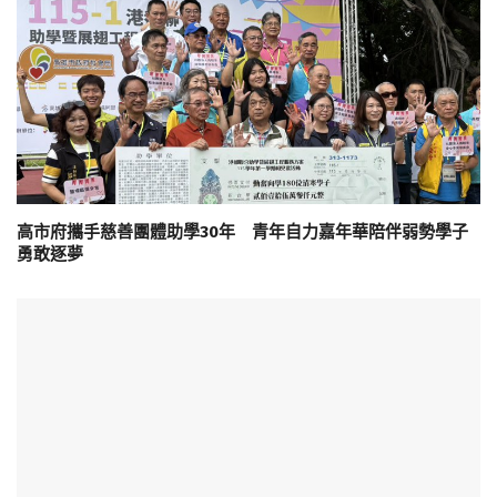
高市府攜手慈善團體助學30年 青年自力嘉年華陪伴弱勢學子
勇敢逐夢