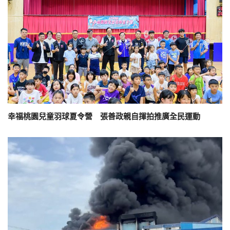
幸福桃園兒童羽球夏令營 張善政親自揮拍推廣全民運動