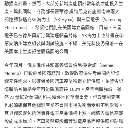
動擴產計畫，然而，大部分新增產能預計數年後才能投入生
產。與此同時，商務部長霍華德·盧特尼克正施壓南韓兩大
記憶體製造商SK海力士（SK Hynix）與三星電子（Samsung
Electronics），希望他們能在美國建立晶圓廠。目前，三星
電子已在德州奧斯汀興建邏輯晶片廠，SK海力士也計畫在印
第安納州建立組裝與測試設施。不過，美光科技仍是唯一在
美國本土生產記憶體晶圓的公司。
今年四月，俄亥俄州共和黨參議員伯尼·莫雷諾（Bernie
Moreno）已致函美國商務部，敦促政府優先考慮國內記憶
體元件需求，以確保美國汽車產業獲得充足供應，並警告記
憶體晶片價格今年可能飆漲高達 100%。產業團體強調，雖
然 AI 發展對美國的科技領導地位至關重要，但政策制定者
也必須確保其他關鍵產業不會因市場失衡而受到不利影響。
其具體影響包括消費性電子產品價格上漲、網路與電信基礎
設施成本增加、汽車及醫療設備等製造產品面臨供應短缺風