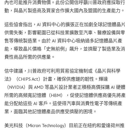
內也可能推升消費物價。此份公開信呼籲川普政府應採取行
動，與晶片製造商及買家合作擴大國內及盟國的生產能力。
這些協會指出，AI 資料中心的擴張正在加劇全球記憶體晶片
供需失衡，影響範圍已從科技業擴散至汽車、醫療設備與零
售等傳統製造業。由於 AI 資料中心吸納過多記憶體晶片產
能，導致晶片價格「史無前例」飆升，並擠壓了製造業及消
費性商品所需的供應量。
信中建議，川普政府可利用貿易協定機制或《晶片與科學
法》（CHIPS Act）計畫，確保供應鏈的韌性。輝達
（NVIDIA）與 AMD 等晶片設計業者正積極高價採購 AI 硬體
所需的高頻寬記憶體（HBM），促使記憶體供應商優先將產
能分配給這些 AI 客戶。這使得汽車與消費性電子等傳統產
業，面臨其他記憶體產品供應受擠壓的困境。
美光科技（Micron Technology）目前正在紐約和愛達荷州推