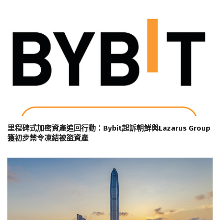
里程碑式加密資產追回行動：Bybit起訴朝鮮與Lazarus Group
獲初步禁令凍結被盜資產