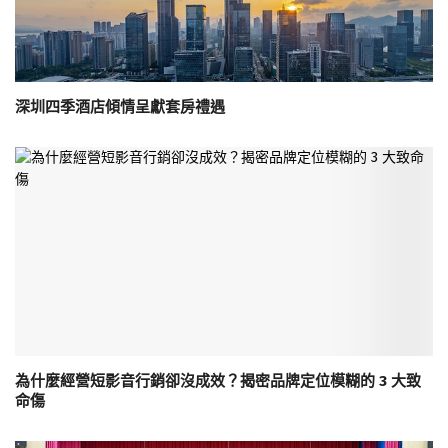
深圳四季酒店傾情呈獻套房禮遇
為什麼經營短影音行銷卻沒成效？揭密品牌定位模糊的 3 大致
命傷