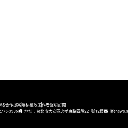
聯絡
合作提案
隱私權政策
作者聲明
訂閱
776-3386
地址：台北市大安區忠孝東路四段221號12樓
lifenews.