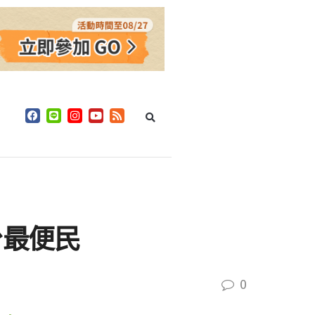
台最便民
0