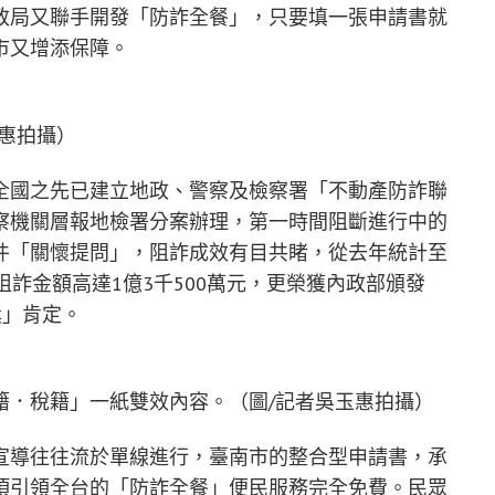
政局又聯手開發「防詐全餐」，只要填一張申請書就
市又增添保障。
惠拍攝）
全國之先已建立地政、警察及檢察署「不動產防詐聯
察機關層報地檢署分案辦理，第一時間阻斷進行中的
件「關懷提問」，阻詐成效有目共睹，從去年統計至
阻詐金額高達1億3千500萬元，更榮獲內政部頒發
獎」肯定。
籍．稅籍」一紙雙效內容。（圖/記者吳玉惠拍攝）
宣導往往流於單線進行，臺南市的整合型申請書，承
項引領全台的「防詐全餐」便民服務完全免費。民眾