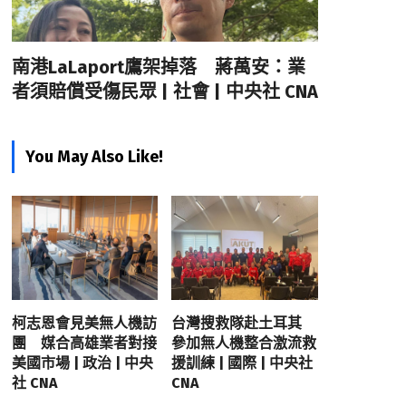
南港LaLaport鷹架掉落 蔣萬安：業
者須賠償受傷民眾 | 社會 | 中央社 CNA
You May Also Like!
柯志恩會見美無人機訪
台灣搜救隊赴土耳其
團 媒合高雄業者對接
參加無人機整合激流救
美國市場 | 政治 | 中央
援訓練 | 國際 | 中央社
社 CNA
CNA