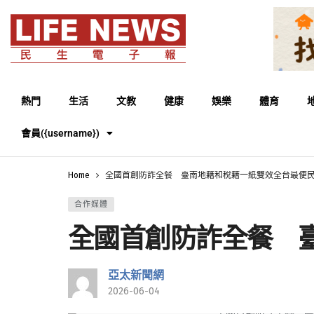
熱門
生活
文教
健康
娛樂
體育
會員({username})
Home
全國首創防詐全餐 臺南地籍和稅籍一紙雙效全台最便
合作媒體
全國首創防詐全餐 
亞太新聞網
2026-06-04